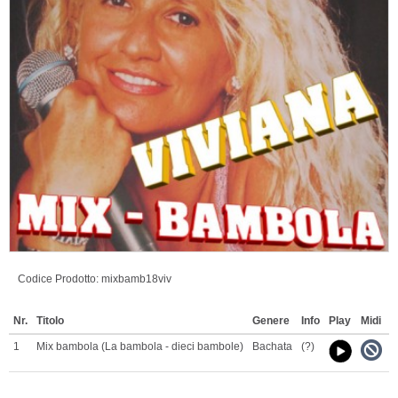
Codice Prodotto:
mixbamb18viv
Nr.
Titolo
Genere
Info
Play
Midi
M
1
Mix bambola (La bambola - dieci bambole)
Bachata
(?)