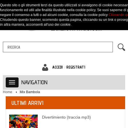
Questo sito o gli strumenti terzi da questo utilizzati si avvalgono di cookie necessari
funzionamento ed utili alle finalità illustrate nella cookie policy. Se vuoi saperne di 
negare il consenso a tutti o ad alcuni cookie, consulta la cookie policy
Cliccando q
Chiudendo questo banner, scorrendo questa pagina, cliccando su un link o prose
in altra maniera, acconsenti all'uso dei cookie.
ACCEDI
REGISTRATI
NAVIGATION
Home
Mix Bambola
ULTIMI ARRIVI
Divertimiento (traccia mp3)