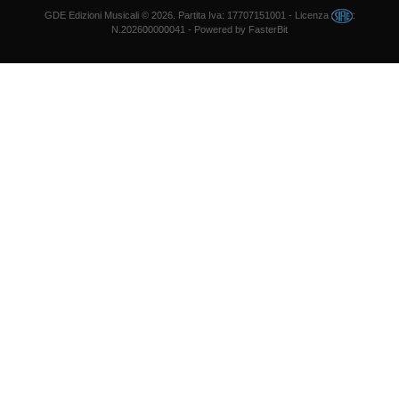
GDE Edizioni Musicali
© 2026. Partita Iva: 17707151001 - Licenza
:
N.202600000041 - Powered by
FasterBit