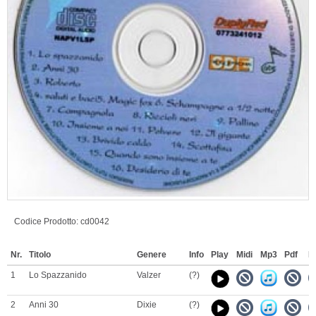
Codice Prodotto:
cd0042
Nr.
Titolo
Genere
Info
Play
Midi
Mp3
Pdf
B
1
Lo Spazzanido
Valzer
(?)
2
Anni 30
Dixie
(?)