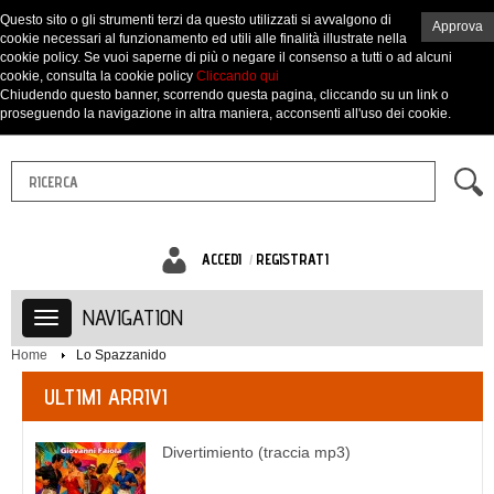
Questo sito o gli strumenti terzi da questo utilizzati si avvalgono di
Approva
cookie necessari al funzionamento ed utili alle finalità illustrate nella
cookie policy. Se vuoi saperne di più o negare il consenso a tutti o ad alcuni
cookie, consulta la cookie policy
Cliccando qui
Chiudendo questo banner, scorrendo questa pagina, cliccando su un link o
proseguendo la navigazione in altra maniera, acconsenti all'uso dei cookie.
ACCEDI
REGISTRATI
NAVIGATION
Home
Lo Spazzanido
ULTIMI ARRIVI
Divertimiento (traccia mp3)