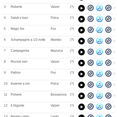
3
Roberto
Valzer
(?)
4
Saluti e baci
Polca
(?)
5
Magic fox
Fox
(?)
6
Schampagne a 1/2 notte
Mambo
(?)
7
Campagnola
Mazurca
(?)
8
Riccioli neri
Valzer
(?)
9
Pallino
Fox
(?)
10
Insieme a noi
Polca
(?)
11
Polvere
Bossanova
(?)
12
Il Gigante
Valzer
(?)
13
Brivido caldo
Lento
(?)