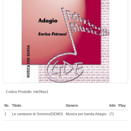
Codice Prodotto:
mb09ep1
Nr.
Titolo
Genere
Info
Play
M
1
Le campane di Sonnino(DEMO)
Musica per banda Adagio
(?)