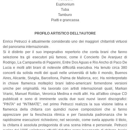
Euphonium
Tuba
Tamburo
Piatti e grancassa
PROFILO ARTISTICO DELL?AUTORE
Enrico Petrucci è attualmente considerato uno dei maggiori chitarristi virtuosi
del panorama internazionale.
Si è distinto per il suo impegnativo repertorio che conta brani che fanno
selezione tra gli esecutori più famosi, come il Concierto De Aranjuez di
Rodrigo, La Campanella di Paganini, Entre Dos Aguas e Rio Ancho di Paco De
Lucia e molti altri brani di notevole difficoltà esecutiva. Ha tenuto circa 380
concerti da solista molti dei quali nelle università di tutto il mondo, Buenos
Aires, Alicante, Siviglia, Barcellona, Palma de Mallorca, ecc. Ha reinterpretato
in chiave flamenca molteplici brani latino-americani fornendone versioni
uniche per originalità. Ha lavorato con artisti internazionali quali, Markan
Vranic, Manuel Roldan, Veronica Medina e molti altri. Ha all'attivo cinque CD
pubblicati e sono di imminente uscita due suoi nuovi lavori discografici:
"PINTA" ed "INTIMATE", nel primo Petrucci realizza la sua visione latina e
flamenca della chitarra con quindici nuove composizioni che si fanno
apprezzare per la freschezza ritmica e per l'assoluta padronanza che le
rapidissime esecuzioni richiedono; nel secondo, come svela appunto il titolo,
la chitarra è assoluta protagonista di una scena intima e personale. Petrucci