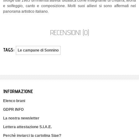
svolge dal 1985 un'intensa attività' didattica come insegnante di chitarra, teoria
e solfeggio, canto e composizione. Molti suoi allievi si sono affermati nel
panorama artistico italiano.
RECENSIONI (0)
TAGS:
Le campane di Sonnino
INFORMAZIONE
Elenco brani
GDPR INFO
La nostra newsletter
Lettera attestazione S.I.A.E.
Perchè inviarci la cartolina Siae?