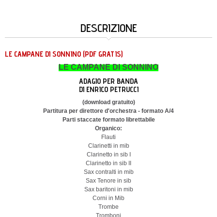
DESCRIZIONE
LE CAMPANE DI SONNINO (PDF GRATIS)
LE CAMPANE DI SONNINO
ADAGIO PER BANDA
DI ENRICO PETRUCCI
(download gratuito)
Partitura per direttore d'orchestra - formato A/4
Parti staccate formato librettabile
Organico:
Flauti
Clarinetti in mib
Clarinetto in sib I
Clarinetto in sib II
Sax contralti in mib
Sax Tenore in sib
Sax baritoni in mib
Corni in Mib
Trombe
Tromboni