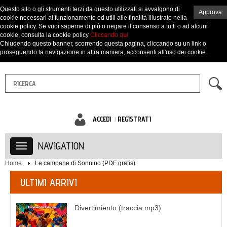
Questo sito o gli strumenti terzi da questo utilizzati si avvalgono di
Approva
cookie necessari al funzionamento ed utili alle finalità illustrate nella
cookie policy. Se vuoi saperne di più o negare il consenso a tutti o ad alcuni
cookie, consulta la cookie policy
Cliccando qui
Chiudendo questo banner, scorrendo questa pagina, cliccando su un link o
proseguendo la navigazione in altra maniera, acconsenti all'uso dei cookie.
ACCEDI
REGISTRATI
NAVIGATION
Home
Le campane di Sonnino (PDF gratis)
ULTIMI ARRIVI
Divertimiento (traccia mp3)