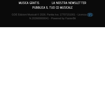
MUSICA GRATIS
LA NOSTRA NEWSLETTER
PUBBLICA IL TUO CD MUSICALE
GDE Edizioni Musicali
© 2026. Partita Iva: 17707151001 - Licenza
:
N.202600000041 - Powered by
FasterBit