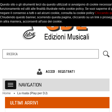
Notice
: Undefined index: total in
Questo sito o gli strumenti terzi da questo utilizzati si avvalgono di cookie necessari
/www/wwwroot/edizionigde.it/vqmod/vqcache/vq2-
funzionamento ed utili alle finalità illustrate nella cookie policy. Se vuoi saperne di 
catalog_model_catalog_product.php
on line
744
negare il consenso a tutti o ad alcuni cookie, consulta la cookie policy
Cliccando q
Chiudendo questo banner, scorrendo questa pagina, cliccando su un link o prose
in altra maniera, acconsenti all'uso dei cookie.
ACCEDI
REGISTRATI
NAVIGATION
Home
La risata (Play per DJ)
ULTIMI ARRIVI