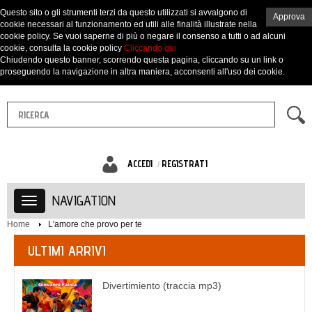
Questo sito o gli strumenti terzi da questo utilizzati si avvalgono di
Approva
cookie necessari al funzionamento ed utili alle finalità illustrate nella
cookie policy. Se vuoi saperne di più o negare il consenso a tutti o ad alcuni
cookie, consulta la cookie policy
Cliccando qui
Chiudendo questo banner, scorrendo questa pagina, cliccando su un link o
proseguendo la navigazione in altra maniera, acconsenti all'uso dei cookie.
ACCEDI
REGISTRATI
NAVIGATION
Home
L'amore che provo per te
ULTIMI ARRIVI
Divertimiento (traccia mp3)