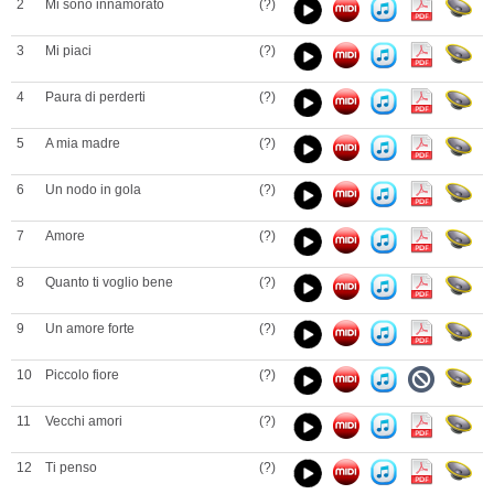
2
Mi sono innamorato
(?)
3
Mi piaci
(?)
4
Paura di perderti
(?)
5
A mia madre
(?)
6
Un nodo in gola
(?)
7
Amore
(?)
8
Quanto ti voglio bene
(?)
9
Un amore forte
(?)
10
Piccolo fiore
(?)
11
Vecchi amori
(?)
12
Ti penso
(?)