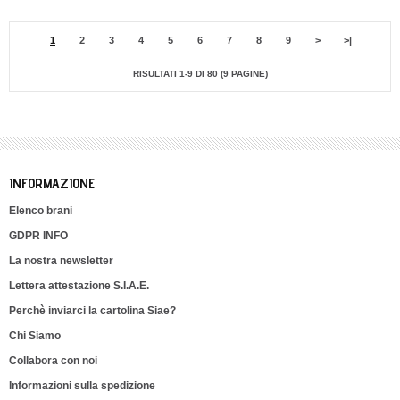
1
2
3
4
5
6
7
8
9
>
>|
RISULTATI 1-9 DI 80 (9 PAGINE)
INFORMAZIONE
Elenco brani
GDPR INFO
La nostra newsletter
Lettera attestazione S.I.A.E.
Perchè inviarci la cartolina Siae?
Chi Siamo
Collabora con noi
Informazioni sulla spedizione