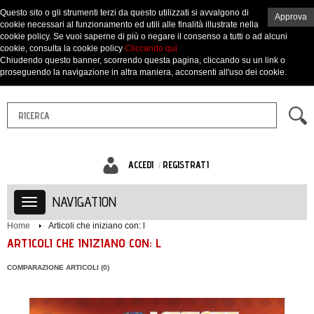
Questo sito o gli strumenti terzi da questo utilizzati si avvalgono di
Approva
cookie necessari al funzionamento ed utili alle finalità illustrate nella
cookie policy. Se vuoi saperne di più o negare il consenso a tutti o ad alcuni
cookie, consulta la cookie policy
Cliccando qui
Chiudendo questo banner, scorrendo questa pagina, cliccando su un link o
proseguendo la navigazione in altra maniera, acconsenti all'uso dei cookie.
ACCEDI
REGISTRATI
NAVIGATION
Home
Articoli che iniziano con: l
ARTICOLI CHE INIZIANO CON: L
COMPARAZIONE ARTICOLI (0)