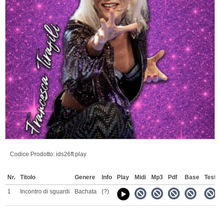
Codice Prodotto:
ids26ft.play
Nr.
Titolo
Genere
Info
Play
Midi
Mp3
Pdf
Base
Testi
1
Incontro di sguardi
Bachata
(?)