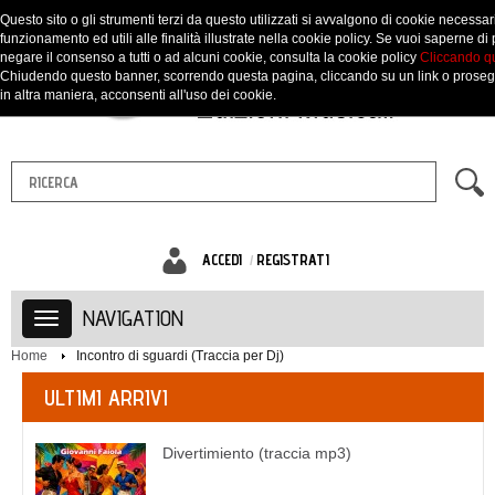
Questo sito o gli strumenti terzi da questo utilizzati si avvalgono di cookie necessari
funzionamento ed utili alle finalità illustrate nella cookie policy. Se vuoi saperne di 
negare il consenso a tutti o ad alcuni cookie, consulta la cookie policy
Cliccando q
Chiudendo questo banner, scorrendo questa pagina, cliccando su un link o prose
in altra maniera, acconsenti all'uso dei cookie.
ACCEDI
REGISTRATI
NAVIGATION
Home
Incontro di sguardi (Traccia per Dj)
ULTIMI ARRIVI
Divertimiento (traccia mp3)