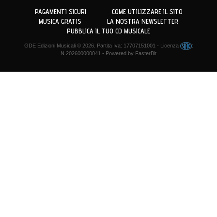
PAGAMENTI SICURI
COME UTILIZZARE IL SITO
MUSICA GRATIS
LA NOSTRA NEWSLETTER
PUBBLICA IL TUO CD MUSICALE
GDE Edizioni Musicali
© 2026. Partita Iva: 17707151001 - Licenza
:
N.202600000041 - Powered by
FasterBit