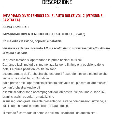
DESCRIZIONE
IMPARIAMO DIVERTENDOCI COL FLAUTO DOLCE VOL 2 (VERSIONE
CARTACEA)
SILVIO LAMBERTI
IMPARIAMO DIVERTENDOCI COL FLAUTO DOLCE (Vol.2)
32 melodie classiche, popolari e natalizie.
Versione cartacea Formato A/4
+ ascolto demo + download diretto di tutte
le demo e le basi.
In questo metodo si apprendono le prime nozioni musicali.
Cantando facili melodie si memorizza la teoria il ritmo e la posizione delle
note. Le prime posizioni col flauto sono
accompagnate dall’orchestra che espone il fraseggio ritmico e melodico che
viene ripreso dal flauto. Quindi fin
dalle prime note l’apprendista si sentirà coinvolto dal piacere di fare musica
con un’orchestra! Anche gli
esercizi didattici sono accompagnati dall’orchestra. Nel volume ci sono 32
brani, classici, popolari, e natalizi che
si susseguono gradualmente presentando le varie combinazioni ritmiche, e
tutti i suoni naturali e cromaticin del flauto dolce.
Il metodo è corredato di demo e basi mp3 scaricabili da questo sito.