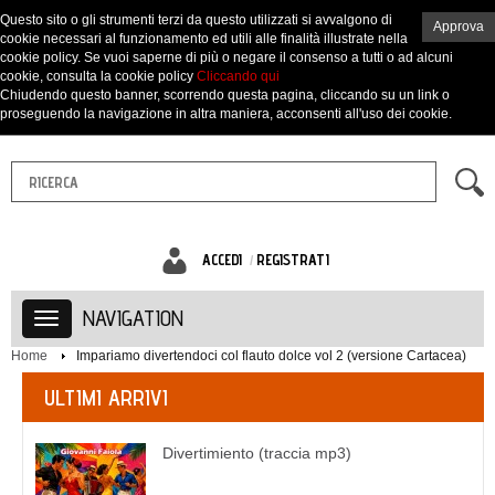
Questo sito o gli strumenti terzi da questo utilizzati si avvalgono di
Approva
cookie necessari al funzionamento ed utili alle finalità illustrate nella
cookie policy. Se vuoi saperne di più o negare il consenso a tutti o ad alcuni
cookie, consulta la cookie policy
Cliccando qui
Chiudendo questo banner, scorrendo questa pagina, cliccando su un link o
proseguendo la navigazione in altra maniera, acconsenti all'uso dei cookie.
ACCEDI
REGISTRATI
NAVIGATION
Home
Impariamo divertendoci col flauto dolce vol 2 (versione Cartacea)
ULTIMI ARRIVI
Divertimiento (traccia mp3)