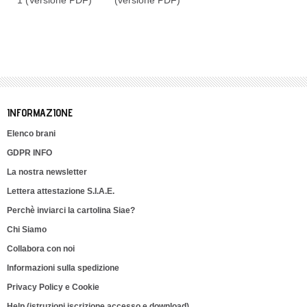
1 (Versione PDF)
(versione PDF)
INFORMAZIONE
Elenco brani
GDPR INFO
La nostra newsletter
Lettera attestazione S.I.A.E.
Perchè inviarci la cartolina Siae?
Chi Siamo
Collabora con noi
Informazioni sulla spedizione
Privacy Policy e Cookie
Help (istruzioni iscrizione accesso e download)