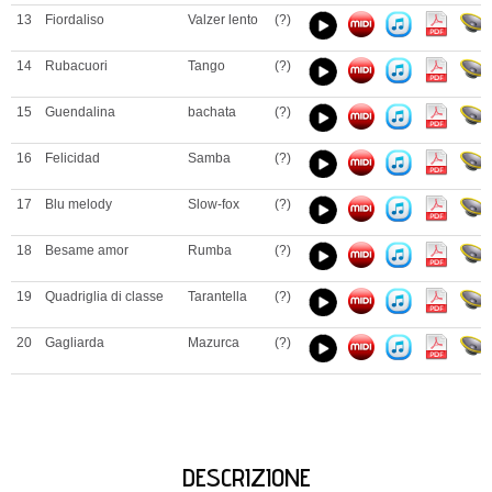
13
Fiordaliso
Valzer lento
(?)
14
Rubacuori
Tango
(?)
15
Guendalina
bachata
(?)
16
Felicidad
Samba
(?)
17
Blu melody
Slow-fox
(?)
18
Besame amor
Rumba
(?)
19
Quadriglia di classe
Tarantella
(?)
20
Gagliarda
Mazurca
(?)
DESCRIZIONE