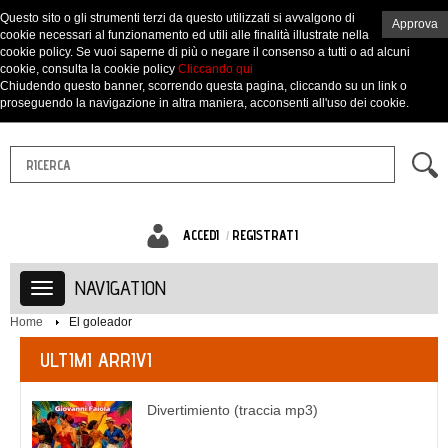
Questo sito o gli strumenti terzi da questo utilizzati si avvalgono di
Approva
cookie necessari al funzionamento ed utili alle finalità illustrate nella
cookie policy. Se vuoi saperne di più o negare il consenso a tutti o ad alcuni
cookie, consulta la cookie policy
Cliccando qui
Chiudendo questo banner, scorrendo questa pagina, cliccando su un link o
proseguendo la navigazione in altra maniera, acconsenti all'uso dei cookie.
ACCEDI
REGISTRATI
NAVIGATION
Home
El goleador
ULTIMI ARRIVI
Divertimiento (traccia mp3)