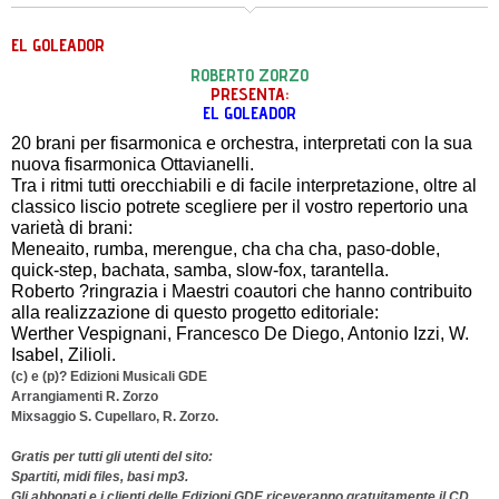
EL GOLEADOR
ROBERTO ZORZO
PRESENTA:
EL GOLEADOR
20 brani per fisarmonica e orchestra, interpretati con la sua
nuova fisarmonica Ottavianelli.
Tra i ritmi tutti orecchiabili e di facile interpretazione, oltre al
classico liscio potrete scegliere per il vostro repertorio una
varietà di brani:
Meneaito, rumba, merengue, cha cha cha, paso-doble,
quick-step, bachata, samba, slow-fox, tarantella.
Roberto ?ringrazia i Maestri coautori che hanno contribuito
alla realizzazione di questo progetto editoriale:
Werther Vespignani, Francesco De Diego, Antonio Izzi, W.
Isabel, Zilioli.
(c) e (p)? Edizioni Musicali GDE
Arrangiamenti R. Zorzo
Mixsaggio S. Cupellaro, R. Zorzo.
Gratis per tutti gli utenti del sito:
Spartiti, midi files, basi mp3.
Gli abbonati e i clienti delle Edizioni GDE riceveranno gratuitamente il CD