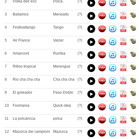
2
Polka dell eco
Polca
(?)
3
Bailamos
Meneaito
(?)
4
Festivaltango
Tango
(?)
5
Air France
Valzer
(?)
6
Amarcord
Rumba
(?)
7
Ritmo tropical
Merengue
(?)
8
Rio cha cha cha
Cha cha cha
(?)
9
El goleador
Paso-Doble
(?)
10
Foxmania
Quick-step
(?)
11
La polcaricca
polca
(?)
12
Mazurca dei campioni
Mazurca
(?)