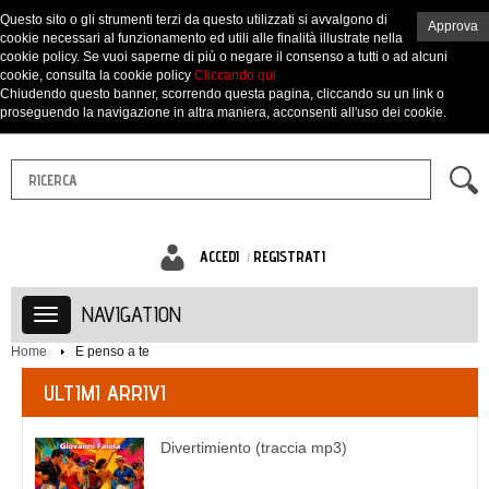
Questo sito o gli strumenti terzi da questo utilizzati si avvalgono di
Approva
cookie necessari al funzionamento ed utili alle finalità illustrate nella
cookie policy. Se vuoi saperne di più o negare il consenso a tutti o ad alcuni
cookie, consulta la cookie policy
Cliccando qui
Chiudendo questo banner, scorrendo questa pagina, cliccando su un link o
proseguendo la navigazione in altra maniera, acconsenti all'uso dei cookie.
ACCEDI
REGISTRATI
NAVIGATION
Home
E penso a te
ULTIMI ARRIVI
Divertimiento (traccia mp3)