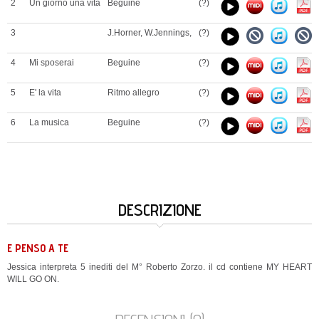
2
Un giorno una vita
Beguine
(?)
3
J.Horner, W.Jennings,
(?)
4
Mi sposerai
Beguine
(?)
5
E' la vita
Ritmo allegro
(?)
6
La musica
Beguine
(?)
DESCRIZIONE
E PENSO A TE
Jessica interpreta 5 inediti del M° Roberto Zorzo. il cd contiene MY HEART
WILL GO ON.