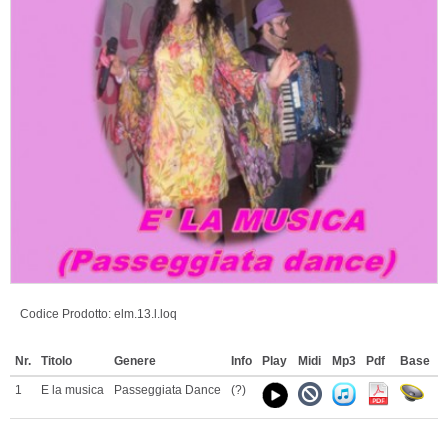
Codice Prodotto:
elm.13.l.loq
Nr.
Titolo
Genere
Info
Play
Midi
Mp3
Pdf
Base
T
1
E la musica
Passeggiata Dance
(?)