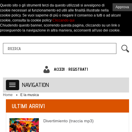
Questo sito o gli strumenti terzi da questo utilizzati si avvalgono di
Approva
cookie necessari al funzionamento ed utili alle finalità illustrate nella
cookie policy. Se vuoi saperne di più o negare il consenso a tutti o ad alcuni
cookie, consulta la cookie policy
Cliccando qui
Chiudendo questo banner, scorrendo questa pagina, cliccando su un link o
proseguendo la navigazione in altra maniera, acconsenti all'uso dei cookie.
ACCEDI
REGISTRATI
NAVIGATION
Home
E la musica
ULTIMI ARRIVI
Divertimiento (traccia mp3)