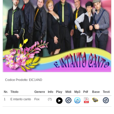
Codice Prodotto:
EIC14ND
Nr.
Titolo
Genere
Info
Play
Midi
Mp3
Pdf
Base
Testi
1
E intanto canto
Fox
(?)