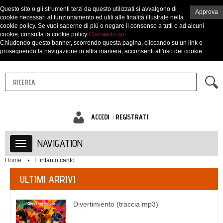
Questo sito o gli strumenti terzi da questo utilizzati si avvalgono di
Approva
cookie necessari al funzionamento ed utili alle finalità illustrate nella
cookie policy. Se vuoi saperne di più o negare il consenso a tutti o ad alcuni
cookie, consulta la cookie policy
Cliccando qui
Chiudendo questo banner, scorrendo questa pagina, cliccando su un link o
proseguendo la navigazione in altra maniera, acconsenti all'uso dei cookie.
ACCEDI
REGISTRATI
NAVIGATION
Home
E intanto canto
ULTIMI ARRIVI
Divertimiento (traccia mp3)