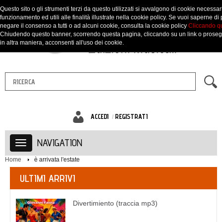
Questo sito o gli strumenti terzi da questo utilizzati si avvalgono di cookie necessari
funzionamento ed utili alle finalità illustrate nella cookie policy. Se vuoi saperne di 
negare il consenso a tutti o ad alcuni cookie, consulta la cookie policy
Cliccando q
Chiudendo questo banner, scorrendo questa pagina, cliccando su un link o prose
in altra maniera, acconsenti all'uso dei cookie.
ACCEDI
REGISTRATI
NAVIGATION
Home
è arrivata l'estate
ULTIMI ARRIVI
Divertimiento (traccia mp3)