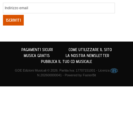
ISCRIVITI
PAGAMENTI SICURI
COME UTILIZZARE IL SITO
MUSICA GRATIS
LA NOSTRA NEWSLETTER
PUBBLICA IL TUO CD MUSICALE
GDE Edizioni Musicali
© 2026. Partita Iva: 17707151001 - Licenza
:
N.202600000041 - Powered by
FasterBit