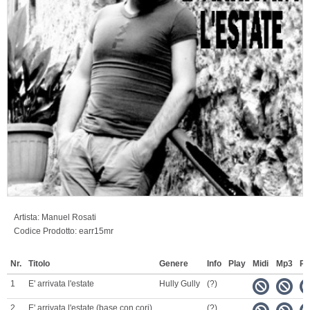
Artista:
Manuel Rosati
Codice Prodotto:
earr15mr
Nr.
Titolo
Genere
Info
Play
Midi
Mp3
Pd
1
E' arrivata l'estate
Hully Gully
(?)
2
E' arrivata l'estate (base con cori)
(?)