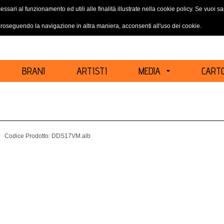
essari al funzionamento ed utili alle finalità illustrate nella cookie policy. Se vuoi 
ACCEDI
REGISTRATI
oseguendo la navigazione in altra maniera, acconsenti all'uso dei cookie.
BRANI
ARTISTI
MEDIA
CARTO
Codice Prodotto:
DDS17VM.alb