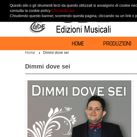
Questo sito o gli strumenti terzi da questo utilizzati si avvalgono di cookie nec
consulta la cookie policy
Cliccando qui
Chiudendo questo banner, scorrendo questa pagina, cliccando su un link o pr
HOME
PRODUZIONI
Home
Dimmi dove sei
Dimmi dove sei