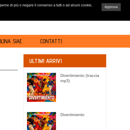
saperne di più o negare il consenso a tutti o ad alcuni cookie,
Approva
RICERCA
LINA SIAE
CONTATTI
ULTIMI ARRIVI
Divertimiento (traccia
mp3)
Divertimiento