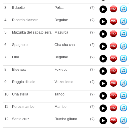
3
Il duetto
Polca
(?)
4
Ricordo d'amore
Beguine
(?)
5
Mazurka del sabato sera
Mazurca
(?)
6
Spagnolo
Cha cha cha
(?)
7
Lina
Beguine
(?)
8
Blue sax
Fox-trot
(?)
9
Raggio di sole
Valzer lento
(?)
10
Una stella
Tango
(?)
11
Perez mambo
Mambo
(?)
12
Santa cruz
Rumba gitana
(?)