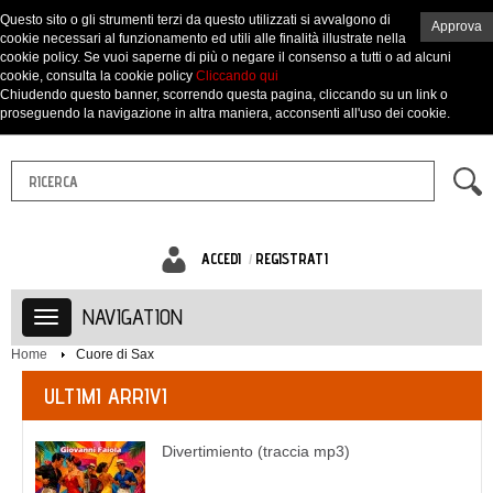
Questo sito o gli strumenti terzi da questo utilizzati si avvalgono di
Approva
cookie necessari al funzionamento ed utili alle finalità illustrate nella
cookie policy. Se vuoi saperne di più o negare il consenso a tutti o ad alcuni
cookie, consulta la cookie policy
Cliccando qui
Chiudendo questo banner, scorrendo questa pagina, cliccando su un link o
proseguendo la navigazione in altra maniera, acconsenti all'uso dei cookie.
ACCEDI
REGISTRATI
NAVIGATION
Home
Cuore di Sax
ULTIMI ARRIVI
Divertimiento (traccia mp3)