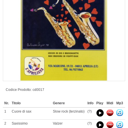
Codice Prodotto:
cd0017
Nr.
Titolo
Genere
Info
Play
Midi
Mp3
P
1
Cuore di sax
Slow rock (terzinato)
(?)
2
Saxissimo
Valzer
(?)