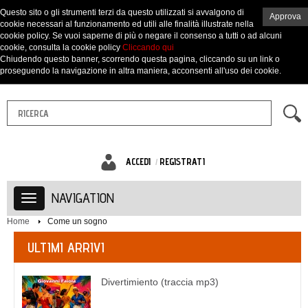
Questo sito o gli strumenti terzi da questo utilizzati si avvalgono di
Approva
cookie necessari al funzionamento ed utili alle finalità illustrate nella
cookie policy. Se vuoi saperne di più o negare il consenso a tutti o ad alcuni
cookie, consulta la cookie policy
Cliccando qui
Chiudendo questo banner, scorrendo questa pagina, cliccando su un link o
proseguendo la navigazione in altra maniera, acconsenti all'uso dei cookie.
ACCEDI
REGISTRATI
NAVIGATION
Home
Come un sogno
ULTIMI ARRIVI
Divertimiento (traccia mp3)