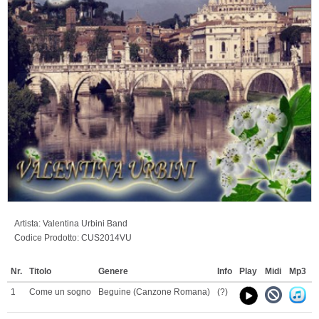
Artista:
Valentina Urbini Band
Codice Prodotto:
CUS2014VU
Nr.
Titolo
Genere
Info
Play
Midi
Mp3
P
1
Come un sogno
Beguine (Canzone Romana)
(?)