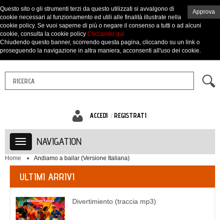
Questo sito o gli strumenti terzi da questo utilizzati si avvalgono di
Approva
cookie necessari al funzionamento ed utili alle finalità illustrate nella
cookie policy. Se vuoi saperne di più o negare il consenso a tutti o ad alcuni
cookie, consulta la cookie policy
Cliccando qui
Chiudendo questo banner, scorrendo questa pagina, cliccando su un link o
proseguendo la navigazione in altra maniera, acconsenti all'uso dei cookie.
ACCEDI
REGISTRATI
NAVIGATION
Home
Andiamo a bailar (Versione Italiana)
ULTIMI ARRIVI
Divertimiento (traccia mp3)