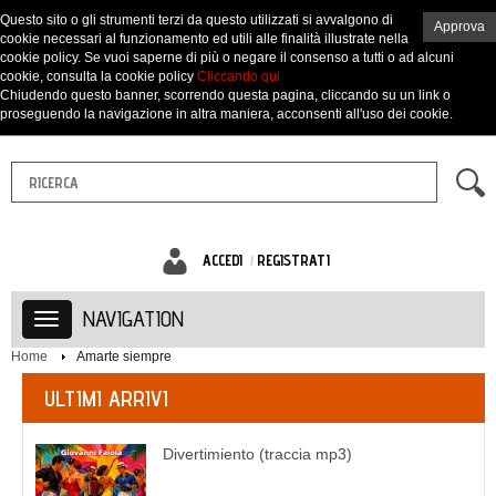
Questo sito o gli strumenti terzi da questo utilizzati si avvalgono di
Approva
cookie necessari al funzionamento ed utili alle finalità illustrate nella
cookie policy. Se vuoi saperne di più o negare il consenso a tutti o ad alcuni
cookie, consulta la cookie policy
Cliccando qui
Chiudendo questo banner, scorrendo questa pagina, cliccando su un link o
proseguendo la navigazione in altra maniera, acconsenti all'uso dei cookie.
ACCEDI
REGISTRATI
NAVIGATION
Home
Amarte siempre
ULTIMI ARRIVI
Divertimiento (traccia mp3)