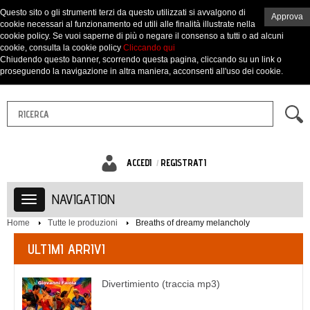
Questo sito o gli strumenti terzi da questo utilizzati si avvalgono di
Approva
cookie necessari al funzionamento ed utili alle finalità illustrate nella
cookie policy. Se vuoi saperne di più o negare il consenso a tutti o ad alcuni
cookie, consulta la cookie policy
Cliccando qui
Chiudendo questo banner, scorrendo questa pagina, cliccando su un link o
proseguendo la navigazione in altra maniera, acconsenti all'uso dei cookie.
ACCEDI
REGISTRATI
NAVIGATION
Home
Tutte le produzioni
Breaths of dreamy melancholy
ULTIMI ARRIVI
Divertimiento (traccia mp3)