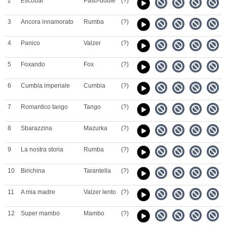
2
Escobar
Paso-doble
(?)
3
Ancora innamorato
Rumba
(?)
4
Panico
Valzer
(?)
5
Foxando
Fox
(?)
6
Cumbia imperiale
Cumbia
(?)
7
Romantico tango
Tango
(?)
8
Sbarazzina
Mazurka
(?)
9
La nostra storia
Rumba
(?)
10
Birichina
Tarantella
(?)
11
A mia madre
Valzer lento
(?)
12
Super mambo
Mambo
(?)