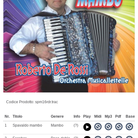
Codice Prodotto:
spm16rdr.trac
Nr.
Titolo
Genere
Info
Play
Midi
Mp3
Pdf
Base
1
Spavaldo mambo
Mambo
(?)