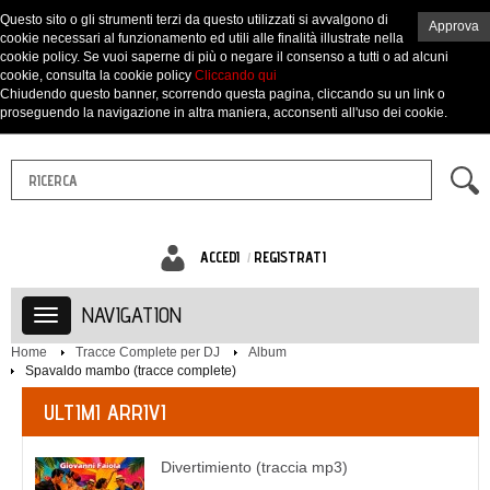
Questo sito o gli strumenti terzi da questo utilizzati si avvalgono di
Approva
cookie necessari al funzionamento ed utili alle finalità illustrate nella
cookie policy. Se vuoi saperne di più o negare il consenso a tutti o ad alcuni
cookie, consulta la cookie policy
Cliccando qui
Chiudendo questo banner, scorrendo questa pagina, cliccando su un link o
proseguendo la navigazione in altra maniera, acconsenti all'uso dei cookie.
ACCEDI
REGISTRATI
NAVIGATION
Home
Tracce Complete per DJ
Album
Spavaldo mambo (tracce complete)
ULTIMI ARRIVI
Divertimiento (traccia mp3)