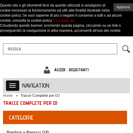
Questo sito o gli strumenti terzi da questo utilizzati si avvalgono di
Approva
cookie necessari al funzionamento ed utili alle finalità illustrate nella
cookie policy. Se vuoi saperne di più o negare il consenso a tutti o ad alcuni
cookie, consulta la cookie policy
Cliccando qui
Chiudendo questo banner, scorrendo questa pagina, cliccando su un link o
proseguendo la navigazione in altra maniera, acconsenti all'uso dei cookie.
ACCEDI
REGISTRATI
NAVIGATION
Home
Tracce Complete per DJ
TRACCE COMPLETE PER DJ
CATEGORIE
Bambini e Ragazzi (14)