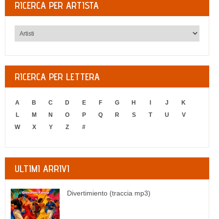
RICERCA PER ARTISTA
RICERCA PER LETTERA
A
B
C
D
E
F
G
H
I
J
K
L
M
N
O
P
Q
R
S
T
U
V
W
X
Y
Z
#
ULTIMI ARRIVI
Divertimiento (traccia mp3)