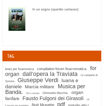
In un sogno (spartito cartaceo)
TAG
for
compilation forum fisacromatica.
brani per fisarmonica
dall'opera la Traviata
organ
Le campane di
Giuseppe Verdi
luana e
Sonnino
Musica per
daniele
Marcia militare
Banda.
organ
Grimoaldo Macchia.
Ora e sempre
Fausto Fulgoni dei Girasoli
fanfare
cd.
pdf
Nuit Musette
preludio atto l
Concerto per mandolino