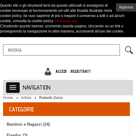
Questo sito o gli strumenti terzi da questo utilizzati si avvalgono di
Approva
cookie necessari al funzionamento ed utili alle finalità illustrate nella
cookie policy. Se vuoi saperne di più o negare il consenso a tutti o ad alcuni
cookie, consulta la cookie policy
Cliccando qui
Chiudendo questo banner, scorrendo questa pagina, cliccando su un link o
proseguendo la navigazione in altra maniera, acconsenti all'uso dei cookie.
ACCEDI
REGISTRATI
NAVIGATION
Home
Artista
Roberto Zorzo
CATEGORIE
Bambini e Ragazzi (14)
Fisadoc (3)