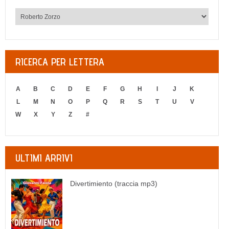
RICERCA PER LETTERA
A
B
C
D
E
F
G
H
I
J
K
L
M
N
O
P
Q
R
S
T
U
V
W
X
Y
Z
#
ULTIMI ARRIVI
Divertimiento (traccia mp3)