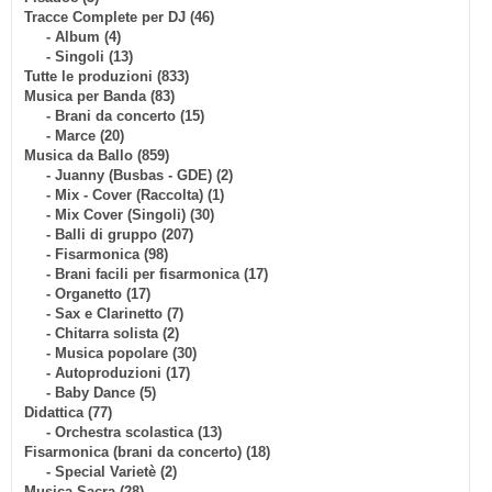
Tracce Complete per DJ (46)
- Album (4)
- Singoli (13)
Tutte le produzioni (833)
Musica per Banda (83)
- Brani da concerto (15)
- Marce (20)
Musica da Ballo (859)
- Juanny (Busbas - GDE) (2)
- Mix - Cover (Raccolta) (1)
- Mix Cover (Singoli) (30)
- Balli di gruppo (207)
- Fisarmonica (98)
- Brani facili per fisarmonica (17)
- Organetto (17)
- Sax e Clarinetto (7)
- Chitarra solista (2)
- Musica popolare (30)
- Autoproduzioni (17)
- Baby Dance (5)
Didattica (77)
- Orchestra scolastica (13)
Fisarmonica (brani da concerto) (18)
- Special Varietè (2)
Musica Sacra (28)