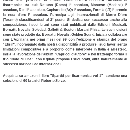
rilievo della provincia di Latina. Vince diversi concorsi Nazionali di
fisarmonica tra cui: Nettuno (Roma) l° assoluto, Montese (Modena) l°
assoluto, Rieti l° assoluto, Capistrello (AQ) l° assoluto, Formia (LT) l° premio
la nota d'oro l° assoluto. Partecipa agli internazionali di Morro D'oro
(Teramo) classificandosi al 3° posto. Si dedica con successo anche alla
composizione, i suoi brani sono stati pubblicati dalle Edizioni Musicali:
Borgatti, Novalis, Soledad, Galletti & Boston, Marani, Phisa. Le sue incisioni
sono state prodotte da: Borgatti, Novalis, Golden Sound. Inizia a collaborare
con L'Apriliana nei primi mesi del 99 con l'edizione e stampa del brano
"Elisir". Incoraggiato dalla nostra disponibilità a produrre i suoi lavori senza
limitazioni compositive e a proporlo come interprete in Italia e all'estero,
inizia la lavorazione dell'album "Capricci d'autore" e nel frattempo forma il
trio "Note di luna", con il quale propone i suoi brani, oltre naturalmente ai
successi nazionali ed internazionali.
Acquista su amazon il libro "Spartiti per fisarmonica vol 1" contiene una
selezione di 60 brani di Roberto Zorzo.