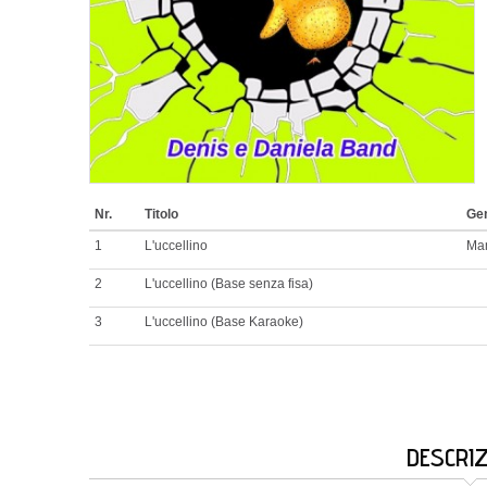
Nr.
Titolo
Ge
1
L'uccellino
Ma
2
L'uccellino (Base senza fisa)
3
L'uccellino (Base Karaoke)
DESCRI