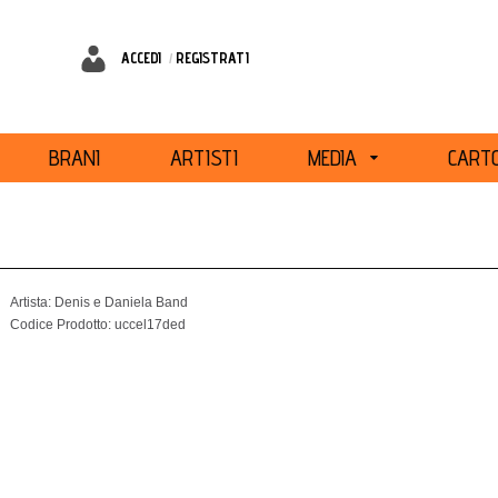
ACCEDI
REGISTRATI
BRANI
ARTISTI
MEDIA
CARTO
Artista:
Denis e Daniela Band
Codice Prodotto:
uccel17ded