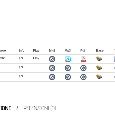
nere
Info
Play
Midi
Mp3
Pdf
Base
mbo
(?)
Play
(?)
(?)
ZIONE
RECENSIONI (0)