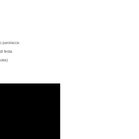
 o parolacce.
di festa.
aoke).