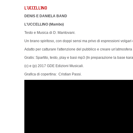
L'UCCELLINO
DENIS E DANIELA BAND
L'UCCELLINO (Mambo)
Testo e Musica di D. Mantovani.
Un brano spiritoso, con doppi sensi ma privo di espressioni volgari
Adatto per catturare l'attenzione del pubblico e creare un'atmosfera 
Gratis: Spartito, testo, play e basi mp3 (In preparazione la base kar
(c) e (p) 2017 GDE Edizioni Musicali.
Grafica di copertina: Cristian Passi.