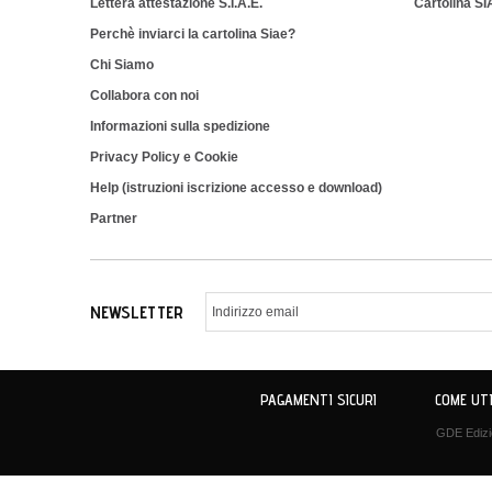
Lettera attestazione S.I.A.E.
Cartolina S
Perchè inviarci la cartolina Siae?
Chi Siamo
Collabora con noi
Informazioni sulla spedizione
Privacy Policy e Cookie
Help (istruzioni iscrizione accesso e download)
Partner
NEWSLETTER
PAGAMENTI SICURI
COME UTI
GDE Edizio