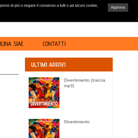
saperne di più o negare il consenso a tutti o ad alcuni cookie,
Approva
RICERCA
LINA SIAE
CONTATTI
ULTIMI ARRIVI
Divertimiento (traccia
mp3)
Divertimiento