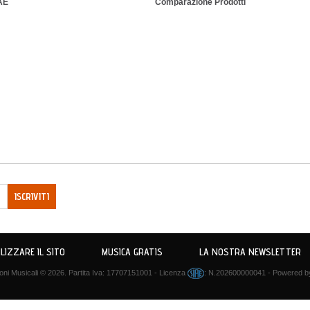
IAE
Comparazione Prodotti
ISCRIVITI
LIZZARE IL SITO
MUSICA GRATIS
LA NOSTRA NEWSLETTER
ni Musicali
© 2026. Partita Iva: 17707151001 - Licenza
: N.202600000041 - Powered 