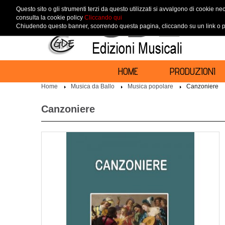
Questo sito o gli strumenti terzi da questo utilizzati si avvalgono di cookie nec
consulta la cookie policy
Cliccando qui
Chiudendo questo banner, scorrendo questa pagina, cliccando su un link o pr
HOME
PRODUZIONI
Home
Musica da Ballo
Musica popolare
Canzoniere
Canzoniere