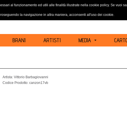
essari al funzionamento ed utili alle finalità illustrate nella cookie policy. Se vuoi 
ACCEDI
REGISTRATI
oseguendo la navigazione in altra maniera, acconsenti all'uso dei cookie.
BRANI
ARTISTI
MEDIA
CARTO
Artista:
Vittorio Barbagiovanni
Codice Prodotto:
canzon17vb