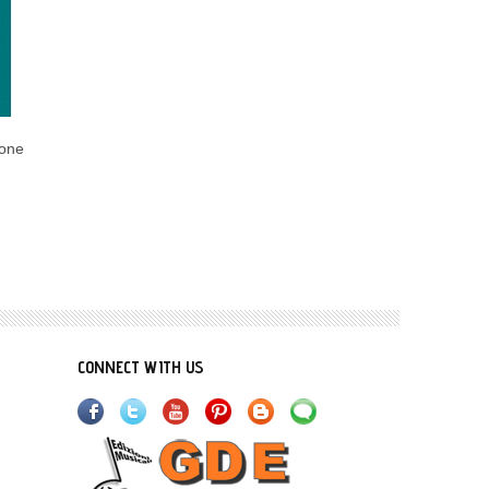
ione
Canto al chiar di luna
Sabbia di mare (version
(TANGO - versione
cartacea)
cartacea)
9,00€
9,90€
CONNECT WITH US