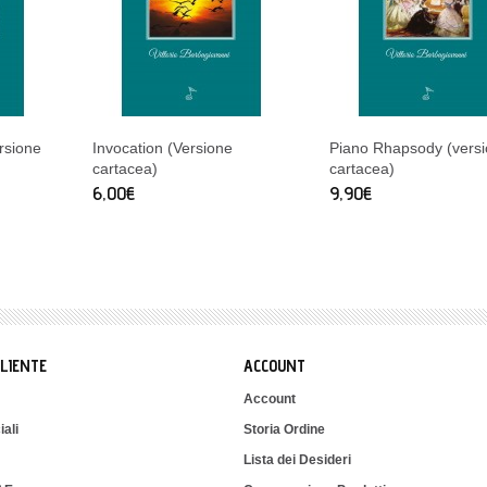
rsione
Invocation (Versione
Piano Rhapsody (vers
cartacea)
cartacea)
6,00€
9,90€
CLIENTE
ACCOUNT
Account
iali
Storia Ordine
Lista dei Desideri