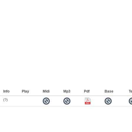
Info
Play
Midi
Mp3
Pdf
Base
Te
(?)