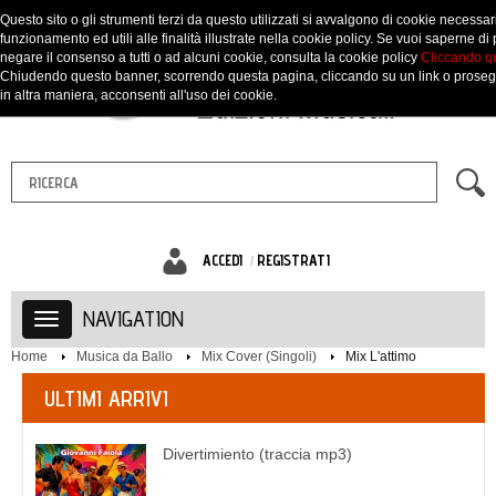
Questo sito o gli strumenti terzi da questo utilizzati si avvalgono di cookie necessari
funzionamento ed utili alle finalità illustrate nella cookie policy. Se vuoi saperne di 
negare il consenso a tutti o ad alcuni cookie, consulta la cookie policy
Cliccando q
Chiudendo questo banner, scorrendo questa pagina, cliccando su un link o prose
in altra maniera, acconsenti all'uso dei cookie.
ACCEDI
REGISTRATI
NAVIGATION
Home
Musica da Ballo
Mix Cover (Singoli)
Mix L'attimo
ULTIMI ARRIVI
Divertimiento (traccia mp3)