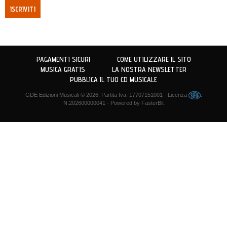
ISCRIVITI
PAGAMENTI SICURI
COME UTILIZZARE IL SITO
MUSICA GRATIS
LA NOSTRA NEWSLETTER
PUBBLICA IL TUO CD MUSICALE
GDE Edizioni Musicali
© 2026. Partita Iva: 17707151001 - Licenza
:
N.202600000041 - Powered by
FasterBit