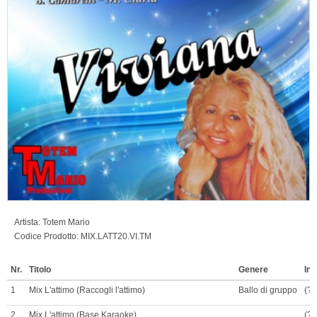
Artista:
Totem Mario
Codice Prodotto:
MIX.LATT20.VI.TM
Nr.
Titolo
Genere
Inf
1
Mix L'attimo (Raccogli l'attimo)
Ballo di gruppo
(?)
2
Mix L'attimo (Base Karaoke)
(?)