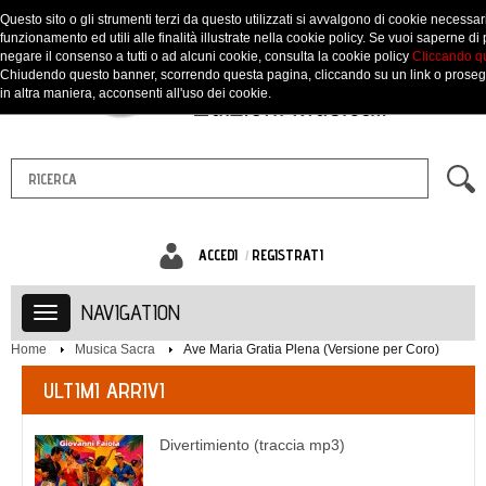
Questo sito o gli strumenti terzi da questo utilizzati si avvalgono di cookie necessari
funzionamento ed utili alle finalità illustrate nella cookie policy. Se vuoi saperne di 
negare il consenso a tutti o ad alcuni cookie, consulta la cookie policy
Cliccando q
Chiudendo questo banner, scorrendo questa pagina, cliccando su un link o prose
in altra maniera, acconsenti all'uso dei cookie.
ACCEDI
REGISTRATI
NAVIGATION
Home
Musica Sacra
Ave Maria Gratia Plena (Versione per Coro)
ULTIMI ARRIVI
Divertimiento (traccia mp3)