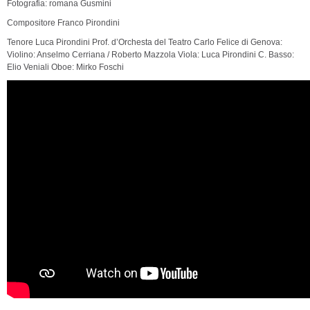
Fotografia: romana Gusmini
Compositore Franco Pirondini
Tenore Luca Pirondini Prof. d’Orchesta del Teatro Carlo Felice di Genova:
Violino: Anselmo Cerriana / Roberto Mazzola Viola: Luca Pirondini C. Basso:
Elio Veniali Oboe: Mirko Foschi