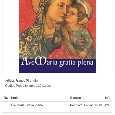
Artista:
Franco Pirondini
Codice Prodotto:
amgp.20fp.coro
Nr.
Titolo
Genere
Info
P
1
Ave Maria Gratia Plena
Per Coro a 4 voci miste
(?)