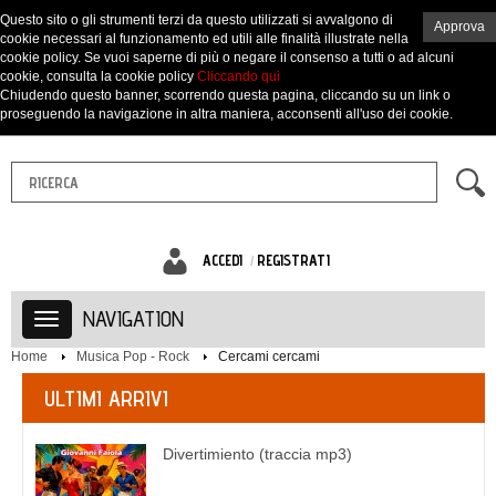
Questo sito o gli strumenti terzi da questo utilizzati si avvalgono di
Approva
cookie necessari al funzionamento ed utili alle finalità illustrate nella
cookie policy. Se vuoi saperne di più o negare il consenso a tutti o ad alcuni
cookie, consulta la cookie policy
Cliccando qui
Chiudendo questo banner, scorrendo questa pagina, cliccando su un link o
proseguendo la navigazione in altra maniera, acconsenti all'uso dei cookie.
ACCEDI
REGISTRATI
NAVIGATION
Home
Musica Pop - Rock
Cercami cercami
ULTIMI ARRIVI
Divertimiento (traccia mp3)