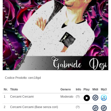
Codice Prodotto:
cerc18gd
Nr.
Titolo
Genere
Info
Play
Midi
Mp3
P
1
Cercami Cercami
Moderato
(?)
2
Cercami Cercami (Base senza cori)
(?)