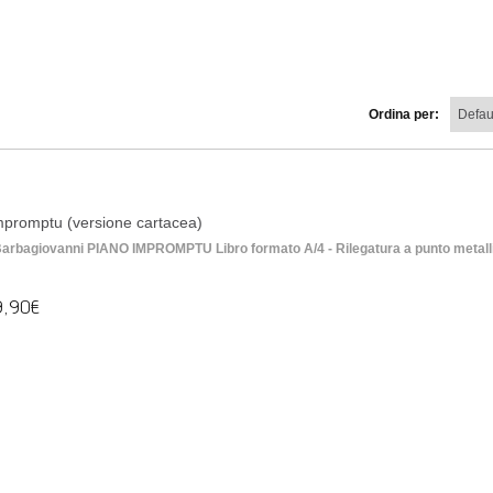
Ordina per:
mpromptu (versione cartacea)
 Barbagiovanni PIANO IMPROMPTU Libro formato A/4 - Rilegatura a punto metalli
9,90€