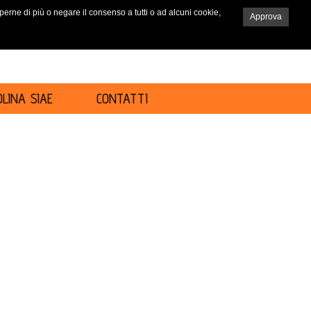
saperne di più o negare il consenso a tutti o ad alcuni cookie,
Approva
RICERCA
LINA SIAE
CONTATTI