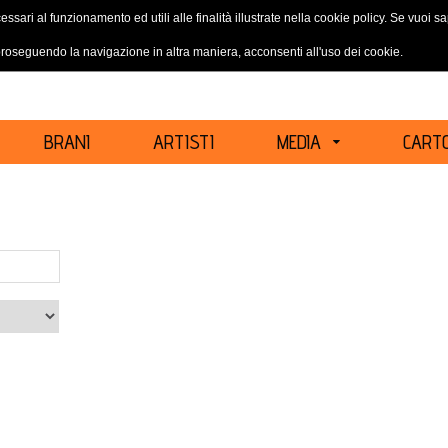
essari al funzionamento ed utili alle finalità illustrate nella cookie policy. Se vuoi 
ACCEDI
REGISTRATI
oseguendo la navigazione in altra maniera, acconsenti all'uso dei cookie.
BRANI
ARTISTI
MEDIA
CARTO