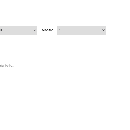
Mostra:
ù belle..