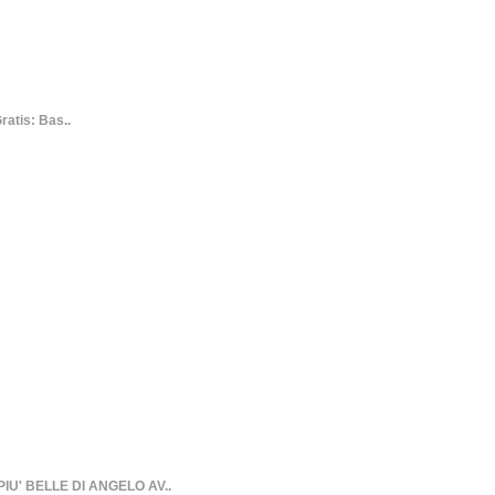
atis: Bas..
IU' BELLE DI ANGELO AV..