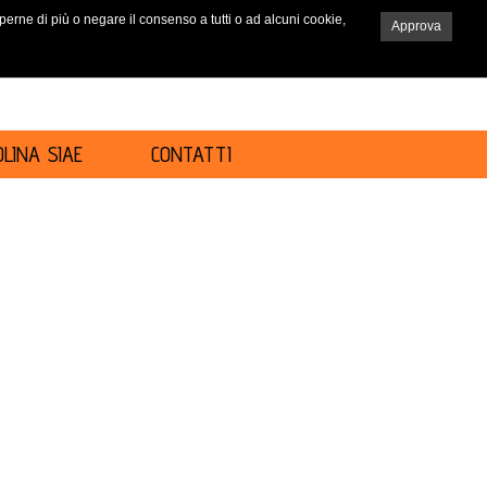
saperne di più o negare il consenso a tutti o ad alcuni cookie,
Approva
RICERCA
LINA SIAE
CONTATTI