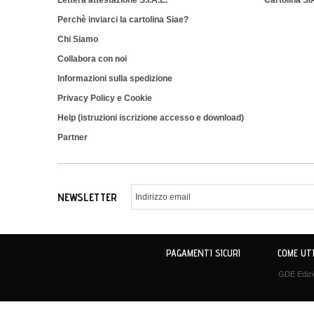
Lettera attestazione S.I.A.E.
Cartolina S
Perchè inviarci la cartolina Siae?
Chi Siamo
Collabora con noi
Informazioni sulla spedizione
Privacy Policy e Cookie
Help (istruzioni iscrizione accesso e download)
Partner
NEWSLETTER
PAGAMENTI SICURI
COME UTI
GDE Edizio