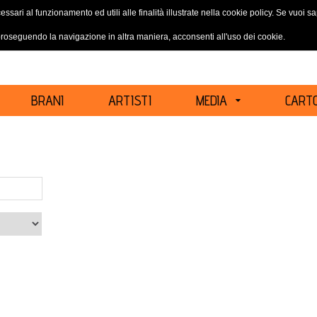
essari al funzionamento ed utili alle finalità illustrate nella cookie policy. Se vuoi 
ACCEDI
REGISTRATI
oseguendo la navigazione in altra maniera, acconsenti all'uso dei cookie.
BRANI
ARTISTI
MEDIA
CARTO