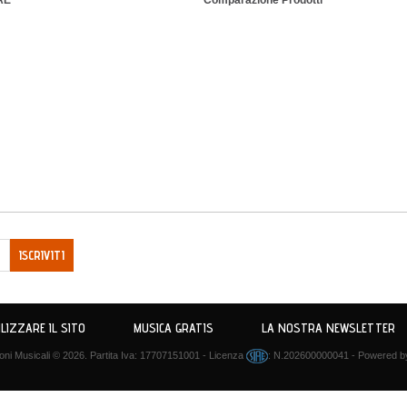
IAE
Comparazione Prodotti
ISCRIVITI
LIZZARE IL SITO
MUSICA GRATIS
LA NOSTRA NEWSLETTER
ni Musicali
© 2026. Partita Iva: 17707151001 - Licenza
: N.202600000041 - Powered 