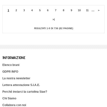
1
2
3
4
5
6
7
8
9
10
11
....
>
>|
RISULTATI 1-9 DI 736 (82 PAGINE)
INFORMAZIONE
Elenco brani
GDPR INFO
La nostra newsletter
Lettera attestazione S.I.A.E.
Perchè inviarci la cartolina Siae?
Chi Siamo
Collabora con noi