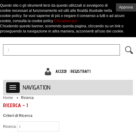
Questo sito o gli strumenti terzi da questo utilizzati si avvalgono di
Approva
cookie necessari al funzionamento ed utili alle finalità illustrate nella
cookie policy. Se vuoi saperne di più o negare il consenso a tutti o ad alcuni
cookie, consulta la cookie policy
Cliccando qui
Chiudendo questo banner, scorrendo questa pagina, cliccando su un link o
proseguendo la navigazione in altra maniera, acconsenti all'uso dei cookie.
ACCEDI
REGISTRATI
NAVIGATION
Home
Ricerca
RICERCA - I
Criteri di Ricerca
Ricerca: