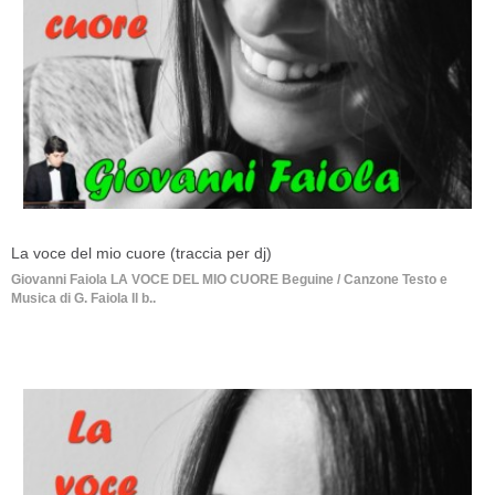
La voce del mio cuore (traccia per dj)
Giovanni Faiola LA VOCE DEL MIO CUORE Beguine / Canzone Testo e
Musica di G. Faiola Il b..