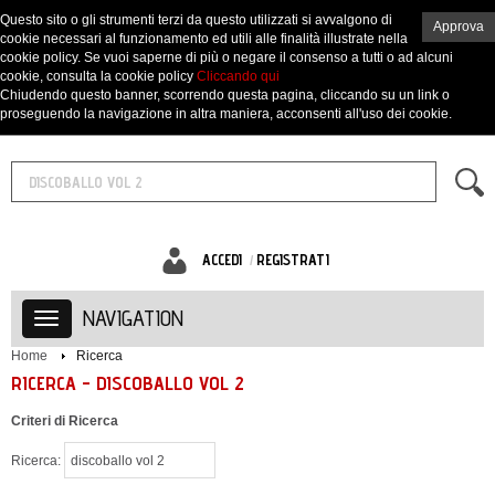
Questo sito o gli strumenti terzi da questo utilizzati si avvalgono di
Approva
cookie necessari al funzionamento ed utili alle finalità illustrate nella
cookie policy. Se vuoi saperne di più o negare il consenso a tutti o ad alcuni
cookie, consulta la cookie policy
Cliccando qui
Chiudendo questo banner, scorrendo questa pagina, cliccando su un link o
proseguendo la navigazione in altra maniera, acconsenti all'uso dei cookie.
ACCEDI
REGISTRATI
NAVIGATION
Home
Ricerca
RICERCA - DISCOBALLO VOL 2
Criteri di Ricerca
Ricerca: