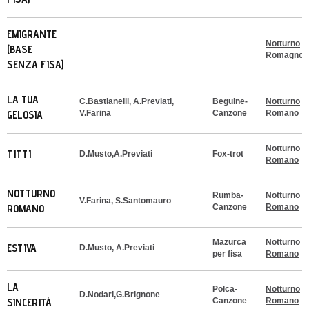
EMIGRANTE
Notturno
(BASE
Romagnol
SENZA FISA)
LA TUA
C.Bastianelli, A.Previati,
Beguine-
Notturno
GELOSIA
V.Farina
Canzone
Romano
Notturno
TITTI
D.Musto,A.Previati
Fox-trot
Romano
NOTTURNO
Rumba-
Notturno
V.Farina, S.Santomauro
ROMANO
Canzone
Romano
Mazurca
Notturno
ESTIVA
D.Musto, A.Previati
per fisa
Romano
LA
Polca-
Notturno
D.Nodari,G.Brignone
SINCERITÀ
Canzone
Romano