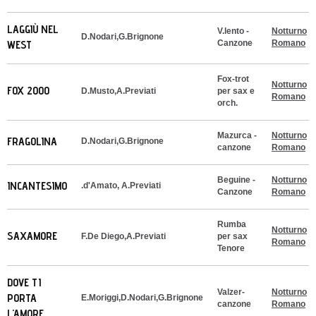
LAGGIÙ NEL
V.lento -
Notturno
D.Nodari,G.Brignone
WEST
Canzone
Romano
Fox-trot
Notturno
FOX 2000
D.Musto,A.Previati
per sax e
Romano
orch.
Mazurca -
Notturno
FRAGOLINA
D.Nodari,G.Brignone
canzone
Romano
Beguine -
Notturno
INCANTESIMO
.d'Amato, A.Previati
Canzone
Romano
Rumba
Notturno
SAXAMORE
F.De Diego,A.Previati
per sax
Romano
Tenore
DOVE TI
Valzer-
Notturno
PORTA
E.Moriggi,D.Nodari,G.Brignone
canzone
Romano
L'AMORE