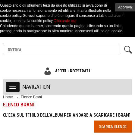
Questo sito o gli strumenti terzi da questo utilizzati si avvalgono di
Approva
cookie necessari al funzionamento ed utili alle finalità illustrate nella
cookie policy. Se vuoi saperne di più o negare il consenso a tutti o ad alcuni
cookie, consulta la cookie policy
Cliccando qui
Chiudendo questo banner, scorrendo questa pagina, cliccando su un link o
proseguendo la navigazione in altra maniera, acconsenti all'uso dei cookie.
ACCEDI
REGISTRATI
NAVIGATION
Home
Elenco Brani
ELENCO BRANI
CLICCA SUL TITOLO DELL'ALBUM PER ANDARE A SCARICARE I BRANI
SCARICA ELENCO