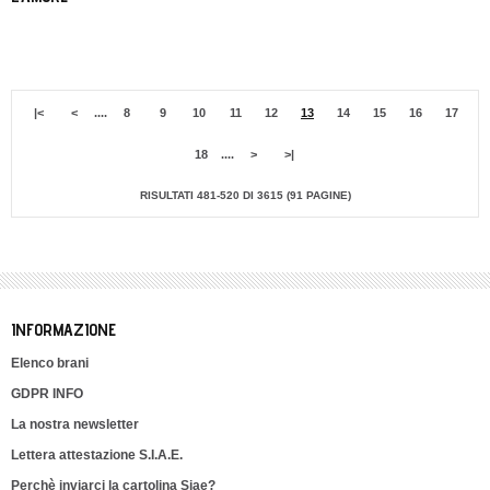
|<
<
....
8
9
10
11
12
13
14
15
16
17
18
....
>
>|
RISULTATI 481-520 DI 3615 (91 PAGINE)
INFORMAZIONE
Elenco brani
GDPR INFO
La nostra newsletter
Lettera attestazione S.I.A.E.
Perchè inviarci la cartolina Siae?