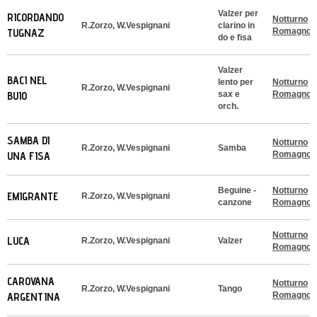
Valzer per
RICORDANDO
Notturno
R.Zorzo, W.Vespignani
clarino in
TUGNAZ
Romagnol
do e fisa
Valzer
BACI NEL
lento per
Notturno
R.Zorzo, W.Vespignani
BUIO
sax e
Romagnol
orch.
SAMBA DI
Notturno
R.Zorzo, W.Vespignani
Samba
UNA FISA
Romagnol
Beguine -
Notturno
EMIGRANTE
R.Zorzo, W.Vespignani
canzone
Romagnol
Notturno
LUCA
R.Zorzo, W.Vespignani
Valzer
Romagnol
CAROVANA
Notturno
R.Zorzo, W.Vespignani
Tango
ARGENTINA
Romagnol