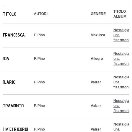
TITOLO
TITOLO
AUTORI
GENERE
ALBUM
Nostalgia d
FRANCESCA
F. Pino
Mazurca
una
fisarmonic
Nostalgia d
IDA
F. Pino
Allegro
una
fisarmonic
Nostalgia d
ILARIO
F. Pino
Valzer
una
fisarmonic
Nostalgia d
TRAMONTO
F. Pino
Valzer
una
fisarmonic
Nostalgia d
I MIEI RICORDI
F. Pino
Valzer
una