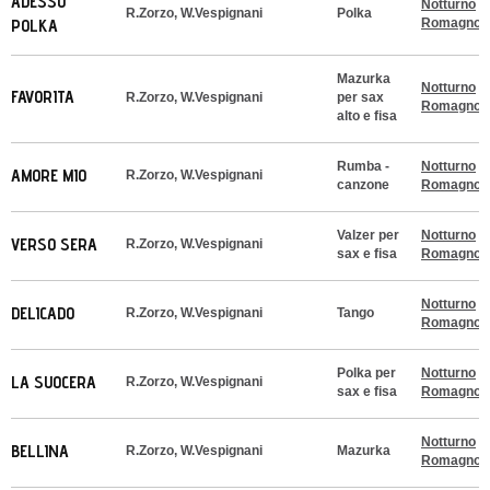
ADESSO
Notturno
R.Zorzo, W.Vespignani
Polka
POLKA
Romagnol
Mazurka
Notturno
FAVORITA
R.Zorzo, W.Vespignani
per sax
Romagnol
alto e fisa
Rumba -
Notturno
AMORE MIO
R.Zorzo, W.Vespignani
canzone
Romagnol
Valzer per
Notturno
VERSO SERA
R.Zorzo, W.Vespignani
sax e fisa
Romagnol
Notturno
DELICADO
R.Zorzo, W.Vespignani
Tango
Romagnol
Polka per
Notturno
LA SUOCERA
R.Zorzo, W.Vespignani
sax e fisa
Romagnol
Notturno
BELLINA
R.Zorzo, W.Vespignani
Mazurka
Romagnol