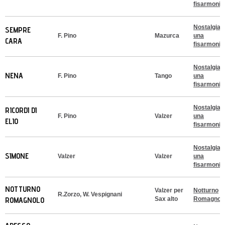
fisarmonic
Nostalgia d
SEMPRE
F. Pino
Mazurca
una
CARA
fisarmonic
Nostalgia d
NENA
F. Pino
Tango
una
fisarmonic
Nostalgia d
RICORDI DI
F. Pino
Valzer
una
ELIO
fisarmonic
Nostalgia d
SIMONE
Valzer
Valzer
una
fisarmonic
NOTTURNO
Valzer per
Notturno
R.Zorzo, W. Vespignani
ROMAGNOLO
Sax alto
Romagnol