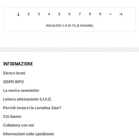
1
2
3
4
5
6
7
8
9
>
>|
RISULTATI 1-9 DI 75 (9 PAGINE)
INFORMAZIONE
Elenco brani
GDPR INFO
La nostra newsletter
Lettera attestazione S.I.A.E.
Perchè inviarci la cartolina Siae?
Chi Siamo
Collabora con noi
Informazioni sulla spedizione