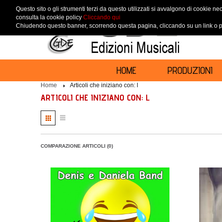
Questo sito o gli strumenti terzi da questo utilizzati si avvalgono di cookie nec
consulta la cookie policy
Cliccando qui
Chiudendo questo banner, scorrendo questa pagina, cliccando su un link o pr
HOME
PRODUZIONI
Home
Articoli che iniziano con: l
ARTICOLI CHE INIZIANO CON: L
COMPARAZIONE ARTICOLI (0)