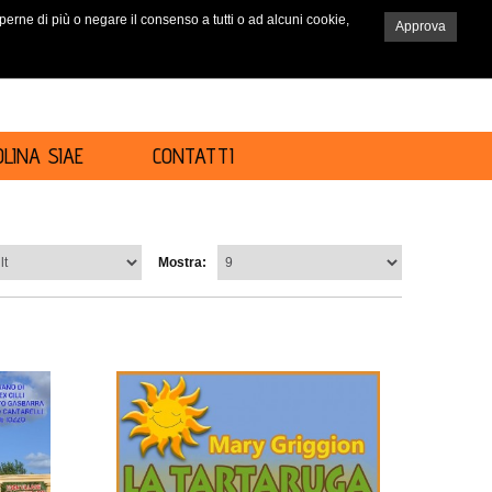
saperne di più o negare il consenso a tutti o ad alcuni cookie,
Approva
RICERCA
LINA SIAE
CONTATTI
Mostra: