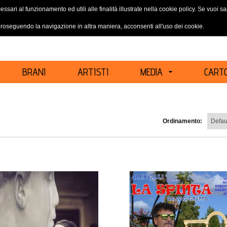
essari al funzionamento ed utili alle finalità illustrate nella cookie policy. Se vuoi 
ACCEDI
REGISTRATI
oseguendo la navigazione in altra maniera, acconsenti all'uso dei cookie.
BRANI
ARTISTI
MEDIA
CARTO
Ordinamento: