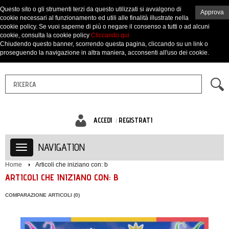
Questo sito o gli strumenti terzi da questo utilizzati si avvalgono di
Approva
cookie necessari al funzionamento ed utili alle finalità illustrate nella
cookie policy. Se vuoi saperne di più o negare il consenso a tutti o ad alcuni
cookie, consulta la cookie policy
Cliccando qui
Chiudendo questo banner, scorrendo questa pagina, cliccando su un link o
proseguendo la navigazione in altra maniera, acconsenti all'uso dei cookie.
ACCEDI
REGISTRATI
NAVIGATION
Home
Articoli che iniziano con: b
ARTICOLI CHE INIZIANO CON: B
COMPARAZIONE ARTICOLI (0)