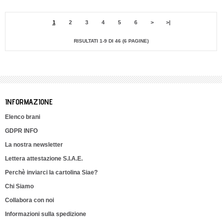
1
2
3
4
5
6
>
>|
RISULTATI 1-9 DI 46 (6 PAGINE)
INFORMAZIONE
Elenco brani
GDPR INFO
La nostra newsletter
Lettera attestazione S.I.A.E.
Perchè inviarci la cartolina Siae?
Chi Siamo
Collabora con noi
Informazioni sulla spedizione