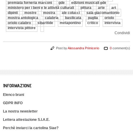
premiata forneria marconi
gde
edizioni musicali gde
ministero per i beni e le attività culturali
pittura
arte
art
dipinti
mostre
mostra
ale colucci
sala giacomantonio
mostra antologica
calabria
basilicata
puglia
oriolo
oriolo calabro
sibaritide
metapontino
critico
intervista
intervista pittore
Condividi
Post by
Alessandra Primicerio
0
comment(s)
INFORMAZIONE
Elenco brani
GDPR INFO
La nostra newsletter
Lettera attestazione S.I.A.E.
Perchè inviarci la cartolina Siae?