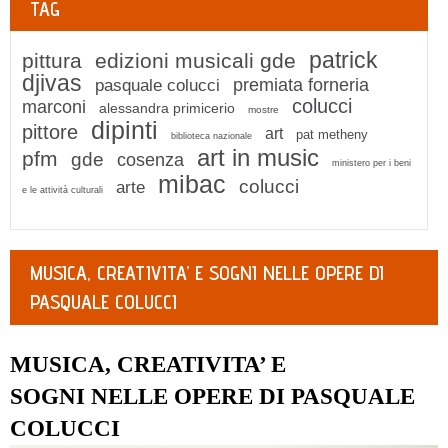
TAG
patrick
pittura
edizioni musicali gde
djivas
premiata forneria
pasquale colucci
colucci
marconi
alessandra primicerio
mostre
dipinti
pittore
art
pat metheny
biblioteca nazionale
art in music
pfm
gde
cosenza
ministero per i beni
mibac
colucci
arte
e le attività culturali
MUSICA, CREATIVITA’ E SOGNI NELLE OPERE DI
PASQUALE COLUCCI
MUSICA, CREATIVITA’ E
SOGNI NELLE OPERE DI PASQUALE
COLUCCI