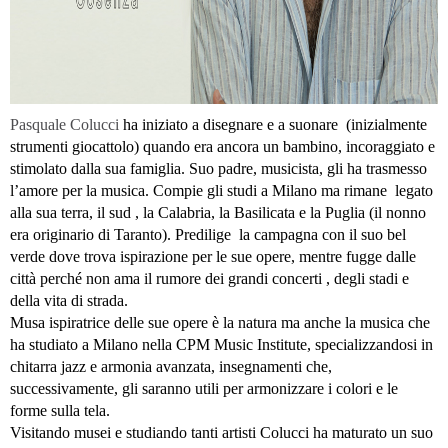
Pasquale Colucci
ha iniziato a disegnare e a suonare (inizialmente
strumenti giocattolo) quando era ancora un bambino, incoraggiato e
stimolato dalla sua famiglia. Suo padre, musicista, gli ha trasmesso
l’amore per la musica. Compie gli studi a Milano ma rimane legato
alla sua terra, il sud , la Calabria, la Basilicata e la Puglia (il nonno
era originario di Taranto). Predilige la campagna con il suo bel
verde dove trova ispirazione per le sue opere, mentre fugge dalle
città perché non ama il rumore dei grandi concerti , degli stadi e
della vita di strada.
Musa ispiratrice delle sue opere è la natura ma anche la musica che
ha studiato a Milano nella CPM Music Institute, specializzandosi in
chitarra jazz e armonia avanzata, insegnamenti che,
successivamente, gli saranno utili per armonizzare i colori e le
forme sulla tela.
Visitando musei e studiando tanti artisti Colucci ha maturato un suo