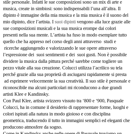
stile personale. Infatti le sue composizioni sono un mix di arte e
musica, create in simbiosi: sono indispensabili l’una all’altra. Il
dipinto è immagine della mia musica e la mia musica è il suono del
mio dipinto, dice l’artista. I
suoi dipinti
vengono alla luce grazie alle
sue composizioni musicali e la sua musica erompe dai colori
presenti nella sua mente. L’artista ha fuso in modo esemplare tutto
quello che ha appreso nel corso degli anni attraverso studi e
ricerche aggiungendo e valorizzando le sue opere attraverso
l’espressione dei suoi sentimenti e dei suoi gusti. Non è possibile
dividere la musica dalla pittura perché sarebbe come togliere un
pezzo vitale alla sua creazione. Colucci utilizza l’acrilico su tela
perché grazie alla sua proprietà di asciugarsi rapidamente si presta
ad esprimere velocemente la sua creatività. Il suo stile è personale e
riconoscibile ma alcuni particolari mi riconducono a due grandi
artisti Klee e Kandinsky.
Con Paul Klee, artista svizzero vissuto tra ‘800 e ‘900, Pasquale
Colucci, ha in comune il desiderio di rappresentare forme, luoghi e
colori ispirati alla natura in modo gioioso e con disciplina
geometrica, traducendo il tutto in immagini semplici ed eleganti che
producono atmosfere da sogno.
Come in Kandinsky anche nelle opere di Pasquale troviamo un