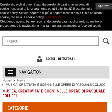
Questo sito o gli strumenti terzi da questo utilizzati si avvalgono di
Approva
cookie necessari al funzionamento ed utili alle finalità illustrate nella
cookie policy. Se vuoi saperne di più o negare il consenso a tutti o ad alcuni
cookie, consulta la cookie policy
Cliccando qui
Chiudendo questo banner, scorrendo questa pagina, cliccando su un link o
proseguendo la navigazione in altra maniera, acconsenti all'uso dei cookie.
ACCEDI
REGISTRATI
NAVIGATION
Home
News
MUSICA, CREATIVITA’ E SOGNI NELLE OPERE DI PASQUALE COLUCCI
MUSICA, CREATIVITA’ E SOGNI NELLE OPERE DI PASQUALE
COLUCCI
CATEGORIE