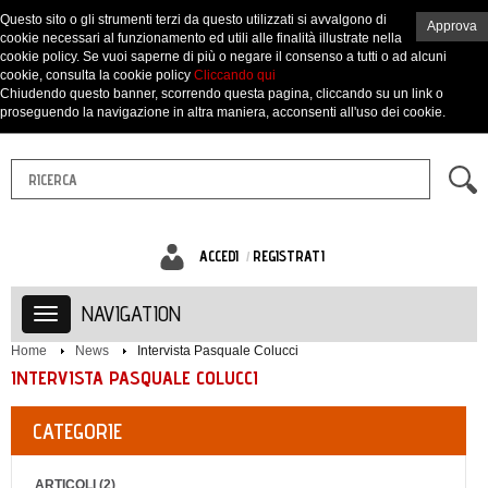
Questo sito o gli strumenti terzi da questo utilizzati si avvalgono di
Approva
cookie necessari al funzionamento ed utili alle finalità illustrate nella
cookie policy. Se vuoi saperne di più o negare il consenso a tutti o ad alcuni
cookie, consulta la cookie policy
Cliccando qui
Chiudendo questo banner, scorrendo questa pagina, cliccando su un link o
proseguendo la navigazione in altra maniera, acconsenti all'uso dei cookie.
ACCEDI
REGISTRATI
NAVIGATION
Home
News
Intervista Pasquale Colucci
INTERVISTA PASQUALE COLUCCI
CATEGORIE
ARTICOLI (2)