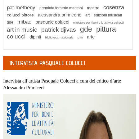
cosenza
pat metheny
mostre
premiata forneria marconi
alessandra primicerio
colucci pittore
art
edizioni musicali
mibac
pasquale colucci
gde
ministero per i beni e le attività culturali
gde
pittura
art in music
patrick djivas
colucci
dipinti
arte
biblioteca nazionale
pfm
INTERVISTA PASQUALE COLUCCI
Intervista all’artista Pasquale Colucci a cura del critico d’arte
Alessandra Primiceri