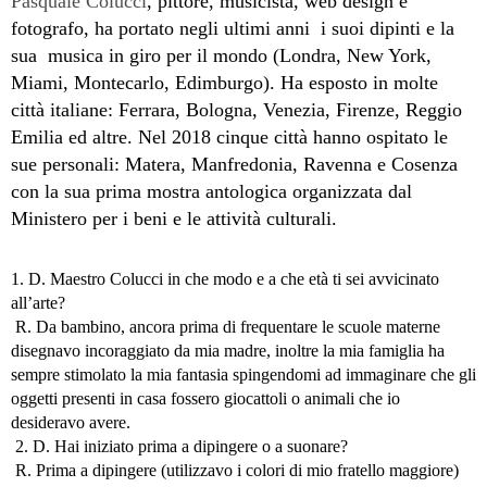
Pasquale Colucci
, pittore, musicista, web design e
fotografo, ha portato negli ultimi anni i suoi dipinti e la
sua musica in giro per il mondo (Londra, New York,
Miami, Montecarlo, Edimburgo). Ha esposto in molte
città italiane: Ferrara, Bologna, Venezia, Firenze, Reggio
Emilia ed altre. Nel 2018 cinque città hanno ospitato le
sue personali: Matera, Manfredonia, Ravenna e Cosenza
con la sua prima mostra antologica organizzata dal
Ministero per i beni e le attività culturali.
1. D. Maestro Colucci in che modo e a che età ti sei avvicinato
all’arte?
R. Da bambino, ancora prima di frequentare le scuole materne
disegnavo incoraggiato da mia madre, inoltre la mia famiglia ha
sempre stimolato la mia fantasia spingendomi ad immaginare che gli
oggetti presenti in casa fossero giocattoli o animali che io
desideravo avere.
2. D. Hai iniziato prima a dipingere o a suonare?
R. Prima a dipingere (utilizzavo i colori di mio fratello maggiore)