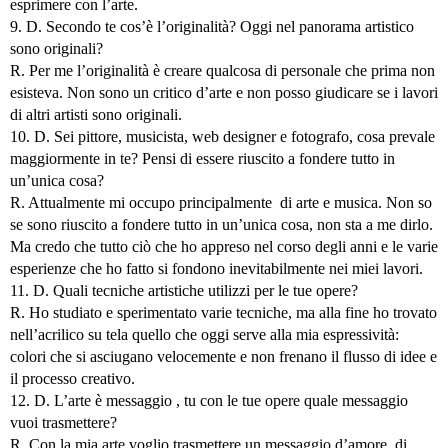
esprimere con l’arte.
9. D. Secondo te cos’è l’originalità? Oggi nel panorama artistico
sono originali?
R. Per me l’originalità è creare qualcosa di personale che prima non
esisteva. Non sono un critico d’arte e non posso giudicare se i lavori
di altri artisti sono originali.
10. D. Sei pittore, musicista, web designer e fotografo, cosa prevale
maggiormente in te? Pensi di essere riuscito a fondere tutto in
un’unica cosa?
R. Attualmente mi occupo principalmente di arte e musica. Non so
se sono riuscito a fondere tutto in un’unica cosa, non sta a me dirlo.
Ma credo che tutto ciò che ho appreso nel corso degli anni e le varie
esperienze che ho fatto si fondono inevitabilmente nei miei lavori.
11. D. Quali tecniche artistiche utilizzi per le tue opere?
R. Ho studiato e sperimentato varie tecniche, ma alla fine ho trovato
nell’acrilico su tela quello che oggi serve alla mia espressività:
colori che si asciugano velocemente e non frenano il flusso di idee e
il processo creativo.
12. D. L’arte è messaggio , tu con le tue opere quale messaggio
vuoi trasmettere?
R. Con la mia arte voglio trasmettere un messaggio d’amore, di