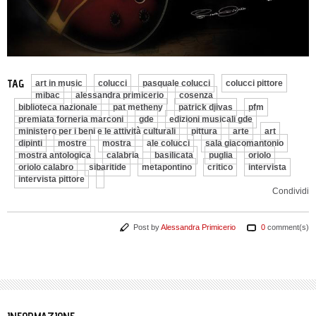
TAG
art in music
colucci
pasquale colucci
colucci pittore
mibac
alessandra primicerio
cosenza
biblioteca nazionale
pat metheny
patrick djivas
pfm
premiata forneria marconi
gde
edizioni musicali gde
ministero per i beni e le attività culturali
pittura
arte
art
dipinti
mostre
mostra
ale colucci
sala giacomantonio
mostra antologica
calabria
basilicata
puglia
oriolo
oriolo calabro
sibaritide
metapontino
critico
intervista
intervista pittore
Condividi
Post by
Alessandra Primicerio
0
comment(s)