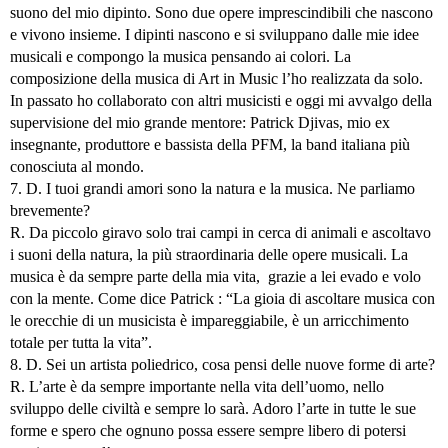
suono del mio dipinto. Sono due opere imprescindibili che nascono
e vivono insieme. I dipinti nascono e si sviluppano dalle mie idee
musicali e compongo la musica pensando ai colori. La
composizione della musica di Art in Music l’ho realizzata da solo.
In passato ho collaborato con altri musicisti e oggi mi avvalgo della
supervisione del mio grande mentore: Patrick Djivas, mio ex
insegnante, produttore e bassista della PFM, la band italiana più
conosciuta al mondo.
7. D. I tuoi grandi amori sono la natura e la musica. Ne parliamo
brevemente?
R. Da piccolo giravo solo trai campi in cerca di animali e ascoltavo
i suoni della natura, la più straordinaria delle opere musicali. La
musica è da sempre parte della mia vita, grazie a lei evado e volo
con la mente. Come dice Patrick : “La gioia di ascoltare musica con
le orecchie di un musicista è impareggiabile, è un arricchimento
totale per tutta la vita”.
8. D. Sei un artista poliedrico, cosa pensi delle nuove forme di arte?
R. L’arte è da sempre importante nella vita dell’uomo, nello
sviluppo delle civiltà e sempre lo sarà. Adoro l’arte in tutte le sue
forme e spero che ognuno possa essere sempre libero di potersi