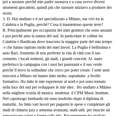
poi a suonare perché mio padre suonava e a casa avevo diversi
strumenti giocattolo, quindi più che suonare iniziavo a produrre dei
suoni.
3. D. Hai studiato e ti sei specializzato a Milano, ma vivi tra la
Calabria e la Puglia, perché? Cosa ti trasmettono queste terre?
R. Principalmente per occuparmi dei miei genitori che sono anziani
e poi perché amo la natura del sud. In particolare le colline tra
Calabria e Basilicata dove trascorro la maggior parte del mio tempo
e che hanno ispirato molti dei miei lavori. La Puglia è bellissima e
amo Bari. Ammetto di non preferire la vita di città con il suo
cemento, i locali notturni, gli stadi, i grandi concerti. Al mare
preferisco la campagna con i suoi bei panorami e il suo verde
perché lì trovo la solitudine che cerco per poter creare. I sette anni
trascorsi a Milano mi hanno dato molto, soprattutto a livello
formativo. Ho fatto le mie esperienze al nord e poi sono tornato
nella luce del sud per sviluppare le mie idee. Ho studiato a Milano
nella migliore scuola di musica moderna il CPM Music Institute.
Nel capoluogo lombardo mi sono trasferito dopo il diploma di
maturità, ho fatto vari lavori per pagarmi le spese e completare gli
studi di chitarra jazz e armonia avanzata, studi utili per riuscire ad
armonizzare colori e forme sulla tela. Recentemente ho studiato