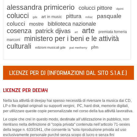
alessandra primicerio
colucci pittore
dipinti
colucci
pasquale
pittura
art in music
gde
mibac
colucci
biblioteca nazionale
mostre
arte
cosenza
patrick djivas
premiata forneria
art
ministero per i beni e le attività
marconi
culturali
pfm
edizioni musicali gde
pat metheny
LICENZE PER DJ (INFORMAZIONI DAL SITO S.I.A.E.)
LICENZE PER DEEJAY
Nella tua attività di deejay hai spesso necessità di riversare la musica dai CD,
LP o file digitali originali su supporti vergini, PC, hard disk, memorie digitali,
per utilizzare queste copie personalizzate nel corso della tua attività lavorativa.
Le copie che crei in questo modo, destinate all’utilizzazione in pubblico, non
rientrano nella definizione di "copia privata" contenuta nell’articolo 71-sexies
della
legge n. 633/1941
, che consente la "sola riproduzione privata ad uso
esclusivamente personale purché senza scopo di lucro e senza fini