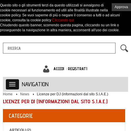
Questo sito o gli strumenti terzi da questo utilizzati si avvalgono di
Approva
cookie necessari al funzionamento ed utili alle finalità illustrate nella
cookie policy. Se vuoi saperne di più o negare il consenso a tutti o ad alcuni
cookie, consulta la cookie policy
Cliccando qui
Chiudendo questo banner, scorrendo questa pagina, cliccando su un link o
proseguendo la navigazione in altra maniera, acconsenti all'uso dei cookie.
ACCEDI
REGISTRATI
NAVIGATION
Home
News
Licenze per DJ (informazioni dal sito S.I.A.E.)
LICENZE PER DJ (INFORMAZIONI DAL SITO S.I.A.E.)
CATEGORIE
ARTICOLI (2)