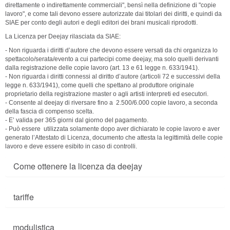
direttamente o indirettamente commerciali", bensì nella definizione di "copie
lavoro", e come tali devono essere autorizzate dai titolari dei diritti, e quindi da
SIAE per conto degli autori e degli editori dei brani musicali riprodotti.
La Licenza per Deejay rilasciata da SIAE:
- Non riguarda i diritti d’autore che devono essere versati da chi organizza lo
spettacolo/serata/evento a cui partecipi come deejay, ma solo quelli derivanti
dalla registrazione delle copie lavoro (art. 13 e 61 legge n. 633/1941).
- Non riguarda i diritti connessi al diritto d’autore (articoli 72 e successivi della
legge n. 633/1941), come quelli che spettano al produttore originale
proprietario della registrazione master o agli artisti interpreti ed esecutori.
- Consente al deejay di riversare fino a 2.500/6.000 copie lavoro, a seconda
della fascia di compenso scelta.
- E’ valida per 365 giorni dal giorno del pagamento.
- Può essere utilizzata solamente dopo aver dichiarato le copie lavoro e aver
generato l’Attestato di Licenza, documento che attesta la legittimità delle copie
lavoro e deve essere esibito in caso di controlli.
Come ottenere la licenza da deejay
tariffe
modulistica