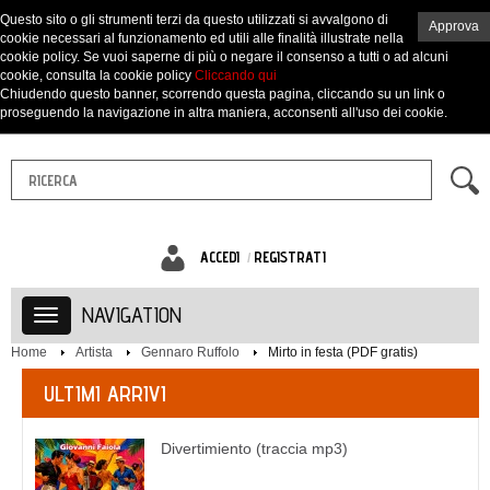
Questo sito o gli strumenti terzi da questo utilizzati si avvalgono di
Approva
cookie necessari al funzionamento ed utili alle finalità illustrate nella
cookie policy. Se vuoi saperne di più o negare il consenso a tutti o ad alcuni
cookie, consulta la cookie policy
Cliccando qui
Chiudendo questo banner, scorrendo questa pagina, cliccando su un link o
proseguendo la navigazione in altra maniera, acconsenti all'uso dei cookie.
ACCEDI
REGISTRATI
NAVIGATION
Home
Artista
Gennaro Ruffolo
Mirto in festa (PDF gratis)
ULTIMI ARRIVI
Divertimiento (traccia mp3)