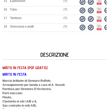
15
Euphonium
(?)
16
Tuba
(?)
17
Tamburo
(?)
18
Grancassa e piatti
(?)
DESCRIZIONE
MIRTO IN FESTA (PDF GRATIS)
MIRTO IN FESTA
Marcia brillante di Gennaro Ruffolo.
Arrangiamento per banda a cura di A. Vezzoli.
Partitura per Direttore D'Orchestra.
Parti staccate:
Flauto,
Clarinetto in sib I A/B e II,
Sax contralto in mib A/B,