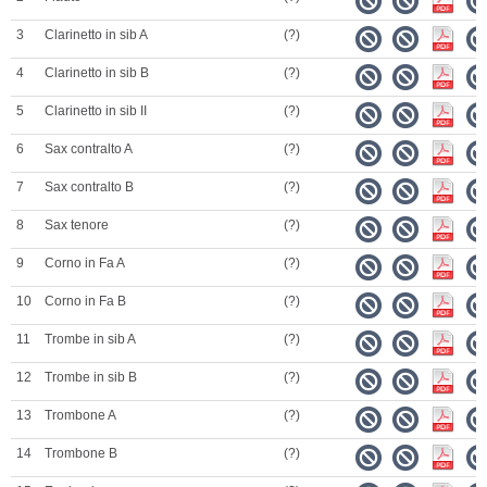
3
Clarinetto in sib A
(?)
4
Clarinetto in sib B
(?)
5
Clarinetto in sib II
(?)
6
Sax contralto A
(?)
7
Sax contralto B
(?)
8
Sax tenore
(?)
9
Corno in Fa A
(?)
10
Corno in Fa B
(?)
11
Trombe in sib A
(?)
12
Trombe in sib B
(?)
13
Trombone A
(?)
14
Trombone B
(?)