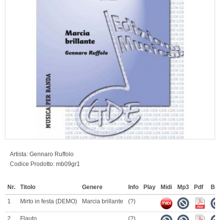
Artista:
Gennaro Ruffolo
Codice Prodotto:
mb09gr1
Nr.
Titolo
Genere
Info
Play
Midi
Mp3
Pdf
Ba
1
Mirto in festa (DEMO)
Marcia brillante
(?)
2
Flauto
(?)