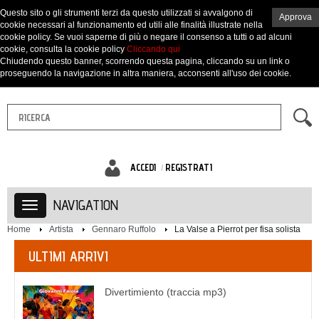
Questo sito o gli strumenti terzi da questo utilizzati si avvalgono di
Approva
cookie necessari al funzionamento ed utili alle finalità illustrate nella
cookie policy. Se vuoi saperne di più o negare il consenso a tutti o ad alcuni
cookie, consulta la cookie policy
Cliccando qui
Chiudendo questo banner, scorrendo questa pagina, cliccando su un link o
proseguendo la navigazione in altra maniera, acconsenti all'uso dei cookie.
ACCEDI
REGISTRATI
NAVIGATION
Home
Artista
Gennaro Ruffolo
La Valse a Pierrot per fisa solista
ULTIMI ARRIVI
Divertimiento (traccia mp3)