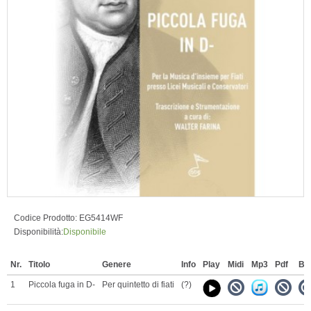
Codice Prodotto:
EG5414WF
Disponibilità:
Disponibile
Nr.
Titolo
Genere
Info
Play
Midi
Mp3
Pdf
Ba
1
Piccola fuga in D-
Per quintetto di fiati
(?)