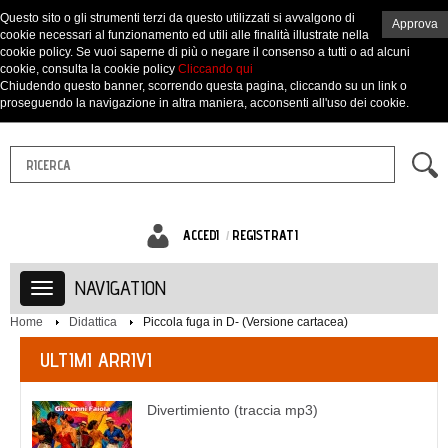
Questo sito o gli strumenti terzi da questo utilizzati si avvalgono di
Approva
cookie necessari al funzionamento ed utili alle finalità illustrate nella
cookie policy. Se vuoi saperne di più o negare il consenso a tutti o ad alcuni
cookie, consulta la cookie policy
Cliccando qui
Chiudendo questo banner, scorrendo questa pagina, cliccando su un link o
proseguendo la navigazione in altra maniera, acconsenti all'uso dei cookie.
ACCEDI
REGISTRATI
NAVIGATION
Home
Didattica
Piccola fuga in D- (Versione cartacea)
ULTIMI ARRIVI
Divertimiento (traccia mp3)