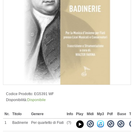
Codice Prodotto:
EG5391 WF
Disponibilità:
Disponibile
Nr.
Titolo
Genere
Info
Play
Midi
Mp3
Pdf
Base
Te
1
Badinerie
Per quartetto di Fiati
(?)