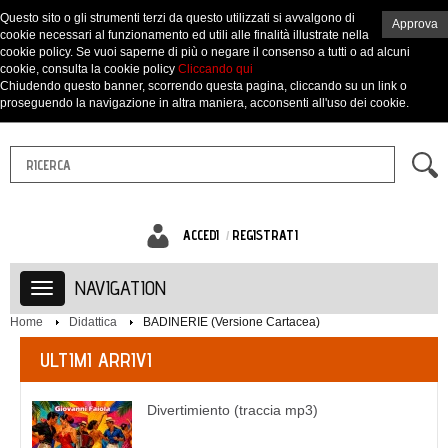
Questo sito o gli strumenti terzi da questo utilizzati si avvalgono di
Approva
cookie necessari al funzionamento ed utili alle finalità illustrate nella
cookie policy. Se vuoi saperne di più o negare il consenso a tutti o ad alcuni
cookie, consulta la cookie policy
Cliccando qui
Chiudendo questo banner, scorrendo questa pagina, cliccando su un link o
proseguendo la navigazione in altra maniera, acconsenti all'uso dei cookie.
ACCEDI
REGISTRATI
NAVIGATION
Home
Didattica
BADINERIE (Versione Cartacea)
ULTIMI ARRIVI
Divertimiento (traccia mp3)