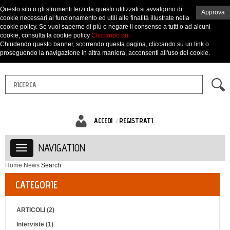
Questo sito o gli strumenti terzi da questo utilizzati si avvalgono di
Approva
cookie necessari al funzionamento ed utili alle finalità illustrate nella
cookie policy. Se vuoi saperne di più o negare il consenso a tutti o ad alcuni
cookie, consulta la cookie policy
Cliccando qui
Chiudendo questo banner, scorrendo questa pagina, cliccando su un link o
proseguendo la navigazione in altra maniera, acconsenti all'uso dei cookie.
ACCEDI
REGISTRATI
NAVIGATION
Home
News
Search
CATEGORIE
ARTICOLI (2)
Interviste (1)