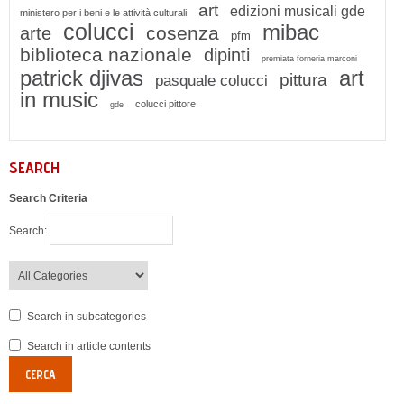
art
edizioni musicali gde
ministero per i beni e le attività culturali
colucci
mibac
cosenza
arte
pfm
biblioteca nazionale
dipinti
premiata forneria marconi
patrick djivas
art
pittura
pasquale colucci
in music
colucci pittore
gde
SEARCH
Search Criteria
Search:
Search in subcategories
Search in article contents