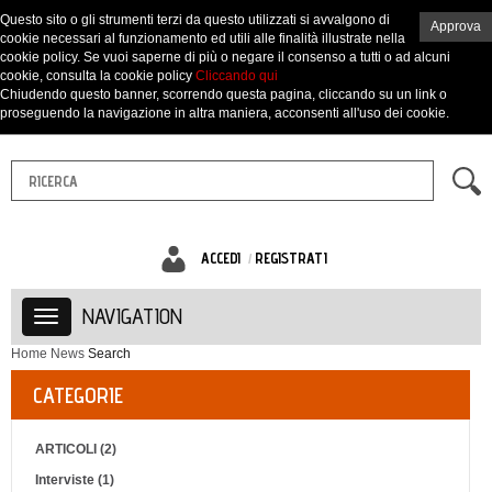
Questo sito o gli strumenti terzi da questo utilizzati si avvalgono di
Approva
cookie necessari al funzionamento ed utili alle finalità illustrate nella
cookie policy. Se vuoi saperne di più o negare il consenso a tutti o ad alcuni
cookie, consulta la cookie policy
Cliccando qui
Chiudendo questo banner, scorrendo questa pagina, cliccando su un link o
proseguendo la navigazione in altra maniera, acconsenti all'uso dei cookie.
ACCEDI
REGISTRATI
NAVIGATION
Home
News
Search
CATEGORIE
ARTICOLI (2)
Interviste (1)