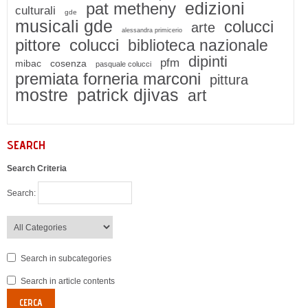
edizioni
pat metheny
culturali
gde
musicali gde
colucci
arte
alessandra primicerio
pittore
colucci
biblioteca nazionale
dipinti
pfm
mibac
cosenza
pasquale colucci
premiata forneria marconi
pittura
mostre
patrick djivas
art
SEARCH
Search Criteria
Search:
Search in subcategories
Search in article contents