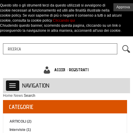
Questo sito o gli strumenti terzi da questo utilizzati si avvalgono di
Approva
cookie necessari al funzionamento ed utili alle finalità illustrate nella
cookie policy. Se vuoi saperne di più o negare il consenso a tutti o ad alcuni
cookie, consulta la cookie policy
Cliccando qui
Chiudendo questo banner, scorrendo questa pagina, cliccando su un link o
proseguendo la navigazione in altra maniera, acconsenti all'uso dei cookie.
ACCEDI
REGISTRATI
NAVIGATION
Home
News
Search
CATEGORIE
ARTICOLI (2)
Interviste (1)