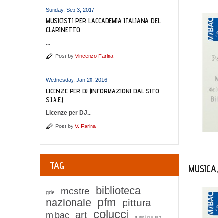
Sunday, Sep 3, 2017
MUSICISTI PER L'ACCADEMIA ITALIANA DEL
CLARINETTO
...
Post by
Vincenzo Farina
Wednesday, Jan 20, 2016
LICENZE PER DJ (INFORMAZIONI DAL SITO
S.I.A.E.)
Licenze per DJ...
Post by
V. Farina
TAG
MUSICA,
biblioteca
mostre
gde
pfm
nazionale
pittura
colucci
art
mibac
ministero per i