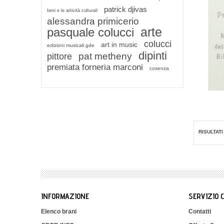
patrick djivas
beni e le attività culturali
alessandra primicerio
arte
pasquale colucci
colucci
art in music
edizioni musicali gde
dipinti
pat metheny
pittore
premiata forneria marconi
cosenza
RISULTATI 
INFORMAZIONE
SERVIZIO 
Elenco brani
Contatti