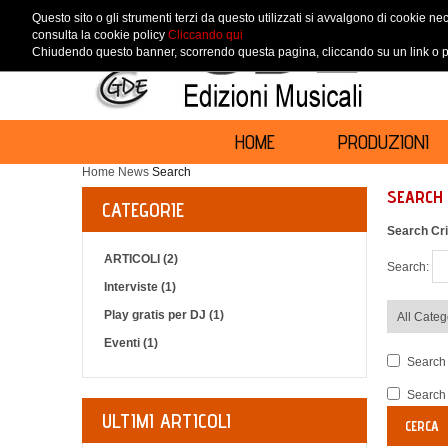
Questo sito o gli strumenti terzi da questo utilizzati si avvalgono di cookie nec
consulta la cookie policy
Cliccando qui
Chiudendo questo banner, scorrendo questa pagina, cliccando su un link o pr
HOME
PRODUZIONI
Home
News
Search
SEARCH
CATEGORIE
Search Cri
ARTICOLI (2)
Search:
Interviste (1)
Play gratis per DJ (1)
Eventi (1)
Search 
Search 
ULTIMI ARTICOLI