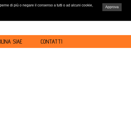
saperne di più o negare il consenso a tutti o ad alcuni cookie,
Approva
RICERCA
LINA SIAE
CONTATTI