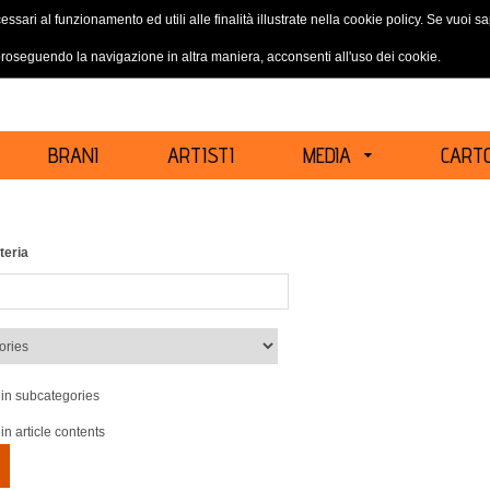
essari al funzionamento ed utili alle finalità illustrate nella cookie policy. Se vuoi 
ACCEDI
REGISTRATI
oseguendo la navigazione in altra maniera, acconsenti all'uso dei cookie.
BRANI
ARTISTI
MEDIA
CARTO
teria
in subcategories
in article contents