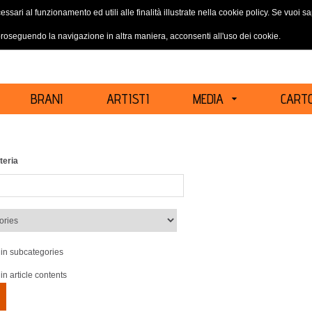
essari al funzionamento ed utili alle finalità illustrate nella cookie policy. Se vuoi 
ACCEDI
REGISTRATI
oseguendo la navigazione in altra maniera, acconsenti all'uso dei cookie.
BRANI
ARTISTI
MEDIA
CARTO
teria
in subcategories
in article contents