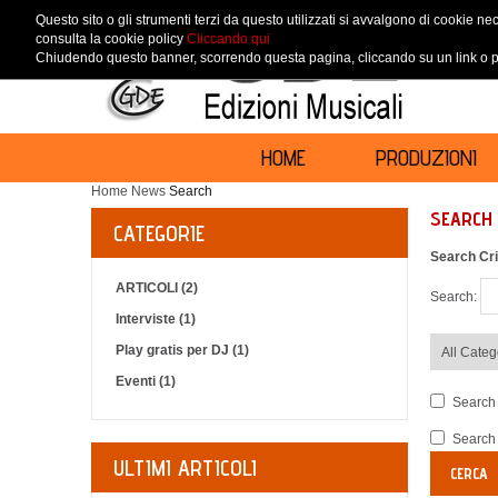
Questo sito o gli strumenti terzi da questo utilizzati si avvalgono di cookie nec
consulta la cookie policy
Cliccando qui
Chiudendo questo banner, scorrendo questa pagina, cliccando su un link o pr
HOME
PRODUZIONI
Home
News
Search
SEARCH
CATEGORIE
Search Cri
ARTICOLI (2)
Search:
Interviste (1)
Play gratis per DJ (1)
Eventi (1)
Search 
Search 
ULTIMI ARTICOLI