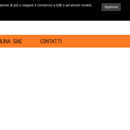
saperne di più o negare il consenso a tutti o ad alcuni cookie,
Approva
RICERCA
LINA SIAE
CONTATTI