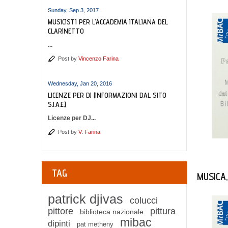
Sunday, Sep 3, 2017
MUSICISTI PER L'ACCADEMIA ITALIANA DEL
CLARINETTO
...
Post by
Vincenzo Farina
Wednesday, Jan 20, 2016
LICENZE PER DJ (INFORMAZIONI DAL SITO
S.I.A.E.)
Licenze per DJ...
Post by
V. Farina
TAG
MUSICA,
patrick djivas
colucci
pittore
pittura
biblioteca nazionale
mibac
dipinti
pat metheny