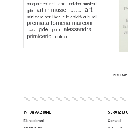
arte
pasquale colucci
edizioni musicali
art
art in music
gde
cosenza
ministero per i beni e le attività culturali
premiata forneria marconi
alessandra
gde
pfm
mostre
primicerio
colucci
RISULTATI 
INFORMAZIONE
SERVIZIO 
Elenco brani
Contatti