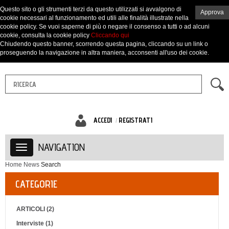
Questo sito o gli strumenti terzi da questo utilizzati si avvalgono di
Approva
cookie necessari al funzionamento ed utili alle finalità illustrate nella
cookie policy. Se vuoi saperne di più o negare il consenso a tutti o ad alcuni
cookie, consulta la cookie policy
Cliccando qui
Chiudendo questo banner, scorrendo questa pagina, cliccando su un link o
proseguendo la navigazione in altra maniera, acconsenti all'uso dei cookie.
ACCEDI
REGISTRATI
NAVIGATION
Home
News
Search
CATEGORIE
ARTICOLI (2)
Interviste (1)