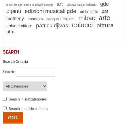
gde
art
alessandra primicerio
ministero per i beni e le attività culturali
dipinti
edizioni musicali gde
pat
art in music
arte
mibac
metheny
cosenza
pasquale colucci
colucci
pittura
patrick djivas
colucci pittore
pfm
SEARCH
Search Criteria
Search:
Search in subcategories
Search in article contents