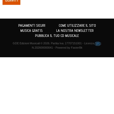
ISCRIVITI
PAGAMENTI SICURI
COME UTILIZZARE IL SITO
MUSICA GRATIS
LA NOSTRA NEWSLETTER
PUBBLICA IL TUO CD MUSICALE
GDE Edizioni Musicali
© 2026. Partita Iva: 17707151001 - Licenza
:
N.202600000041 - Powered by
FasterBit