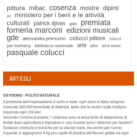
cosenza
pittura
mibac
mostre
dipinti
ministero per i beni e le attività
art
premiata
culturali
patrick djivas
gde
forneria marconi
edizioni musicali
gde
colucci pittore
alessandra primicerio
colucci
arte
pat metheny
biblioteca nazionale
pfm
art in music
pasquale colucci
ARTICOLI
OXYGENIO - PULITO NATURALE
Il problema dell’inquinamento è serio e reale: ogni anno in Italia vengono
scaricate 500.000 tonnellate di detersivi, tanto che le nostre coste risultano
inquinate ogni 150 km!
Secondo l’Unione Europea,” i detersivi sono la terza fonte di dispersione di
fosfati dopo agricoltura e fognature e i più invasivi sono i detersivi per lavatrici”.
Sostanze chimiche e tossiche per la vita del mare, ma anche per l’uomo.
A queste si aggiugnono 4 kg pro-capite di plastica dei flaconi gettati via ogni