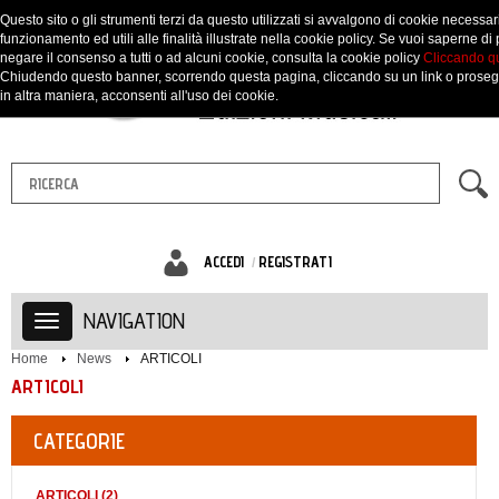
Questo sito o gli strumenti terzi da questo utilizzati si avvalgono di cookie necessari
funzionamento ed utili alle finalità illustrate nella cookie policy. Se vuoi saperne di 
negare il consenso a tutti o ad alcuni cookie, consulta la cookie policy
Cliccando q
Chiudendo questo banner, scorrendo questa pagina, cliccando su un link o prose
in altra maniera, acconsenti all'uso dei cookie.
ACCEDI
REGISTRATI
NAVIGATION
Home
News
ARTICOLI
ARTICOLI
CATEGORIE
ARTICOLI (2)