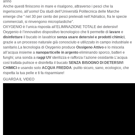
anno
Anche questi finiscono in mare e risalgono, attraverso i pesci che la
ingeriscono, all’uomo! Da studi dell’Università Politecnica delle Marche
emerge che “ nel 30 per cento dei pesci prelevati nell’Adriatico, fra le specie
commerciali, si rinvengono microplastiche”.
OXYGENIO è l’unica risposta all’ELIMINAZIONE TOTALE dei detersivi!
Oxygenio è l’innovativo dispositivo tecnologico che ti permette di
lavare
e
disinfettare
il bucato in lavatrice
senza usare detersivi e prodotti chimici
,
grazie a un processo naturale già conosciuto e utilizzato in campo industriale e
sanitario.La tecnologia di Oxygenio produce
Ossigeno Attivo
e lo miscela
all’acqua insieme a
nanoparticelle in argento
eliminando sporco, batteri e
funghi; una sonda a
raggi UV
sterilizza e rafforza l’azione ossidante.L’acqua
così trattata pulisce e disinfetta il bucato
SENZA BISOGNO DI DETERSIVI
CHIMICI
e usando solo
ACQUA FREDDA
: pulito sicuro, sano, ecologico, che
rispetta la tua pelle e ti fa risparmiare!
GUARDA IL VIDEO