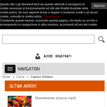
Questo sito o gli strumenti terzi da questo utilizzati si avvalgono di
Approva
cookie necessari al funzionamento ed utili alle finalità illustrate nella
cookie policy. Se vuoi saperne di più o negare il consenso a tutti o ad alcuni
cookie, consulta la cookie policy
Cliccando qui
Chiudendo questo banner, scorrendo questa pagina, cliccando su un link o
proseguendo la navigazione in altra maniera, acconsenti all'uso dei cookie.
ACCEDI
REGISTRATI
NAVIGATION
Home
Cerca
Capricci d'Autore
ULTIMI ARRIVI
Divertimiento (traccia mp3)