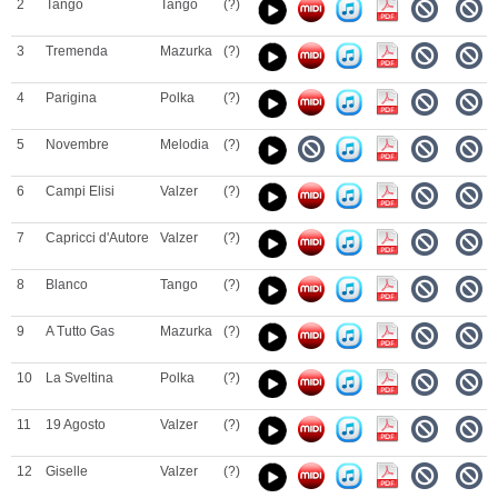
2
Tango
Tango
(?)
3
Tremenda
Mazurka
(?)
4
Parigina
Polka
(?)
5
Novembre
Melodia
(?)
6
Campi Elisi
Valzer
(?)
7
Capricci d'Autore
Valzer
(?)
8
Blanco
Tango
(?)
9
A Tutto Gas
Mazurka
(?)
10
La Sveltina
Polka
(?)
11
19 Agosto
Valzer
(?)
12
Giselle
Valzer
(?)